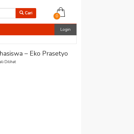
Cari
0
Login
asiswa – Eko Prasetyo
li Dilihat