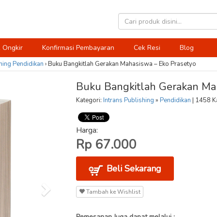
 Ongkir
Konfirmasi Pembayaran
Cek Resi
Blog
hing
Pendidikan
›
Buku Bangkitlah Gerakan Mahasiswa – Eko Prasetyo
Buku Bangkitlah Gerakan Mah
Kategori:
Intrans Publishing
»
Pendidikan
| 1458 Ka
Harga:
Rp 67.000
Beli Sekarang
Tambah ke Wishlist
Pemesanan Juga dapat melalui :