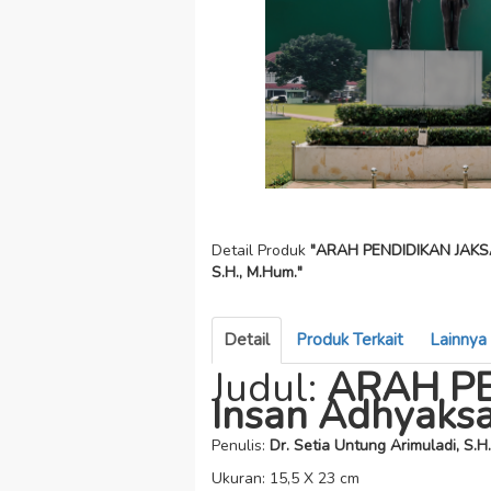
Detail Produk
"ARAH PENDIDIKAN JAKSA: 
S.H., M.Hum."
Detail
Produk Terkait
Lainnya
Judul:
ARAH PE
Insan Adhyaksa
Penulis:
Dr. Setia Untung Arimuladi, S.H
Ukuran: 15,5 X 23 cm