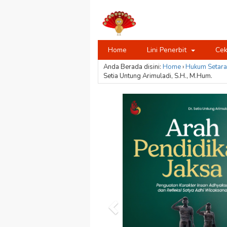
Home
Lini Penerbit
Cek
Anda Berada disini:
Home
›
Hukum
Setara
Setia Untung Arimuladi, S.H., M.Hum.