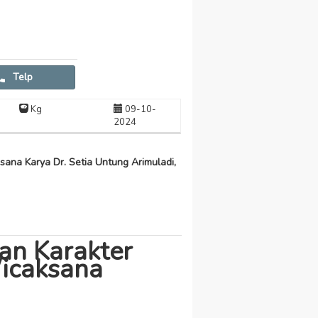
Telp
Kg
09-10-
2024
na Karya Dr. Setia Untung Arimuladi,
n Karakter
Wicaksana