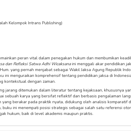
alah Kelompok Intrans Publishing)
 memainkan peran vital dalam penegakan hukum dan membumikan keadil
ksa dan Refleksi Satwa Adhi Wicaksana
ini menggali akar pendidikan jaks
, M.Hum. yang pernah menjabat sebagai Wakil Jaksa Agung Republik In
ku ini menguraikan komprehensif tentang pendidikan jaksa di Indonesia
ng kontekstual dengan zaman.
ng jarang ditemukan dalam literatur tentang kejaksaan, khususnya y
gai sebuah karya yang bersifat reflektif dan berbasis pengalaman lang
yang berakar pada praktik nyata, didukung oleh analisis komparatif d
 buku ini menempati posisi strategis sebagai salah satu referensi otor
k hukum, baik di level akademis maupun praktis.