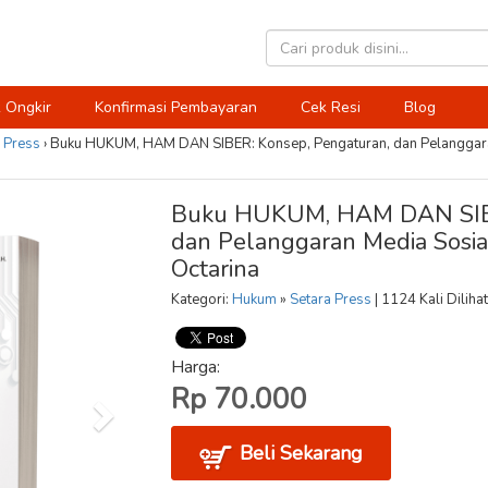
 Ongkir
Konfirmasi Pembayaran
Cek Resi
Blog
 Press
›
Buku HUKUM, HAM DAN SIBER: Konsep, Pengaturan, dan Pelanggara
Buku HUKUM, HAM DAN SIBE
dan Pelanggaran Media Sosia
Octarina
Kategori:
Hukum
»
Setara Press
| 1124 Kali Dilihat
Harga:
Rp 70.000
Beli Sekarang