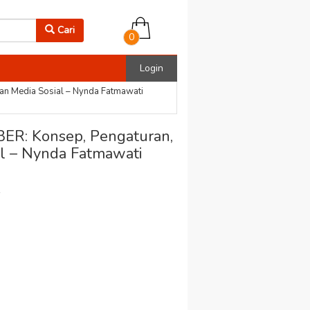
Cari
0
Login
n Media Sosial – Nynda Fatmawati
R: Konsep, Pengaturan,
l – Nynda Fatmawati