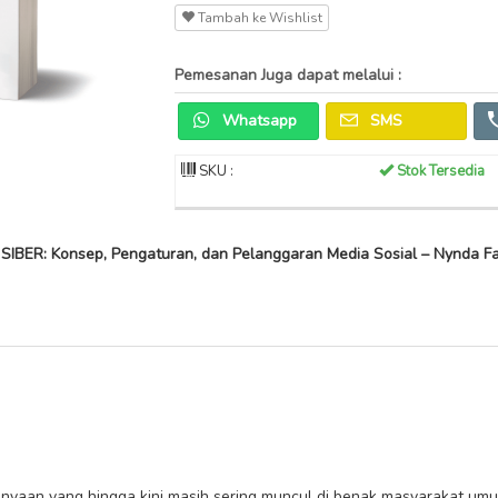
Tambah ke Wishlist
Pemesanan Juga dapat melalui :
Whatsapp
SMS
SKU :
Stok Tersedia
BER: Konsep, Pengaturan, dan Pelanggaran Media Sosial – Nynda Fa
nyaan yang hingga kini masih sering muncul di benak masyarakat um