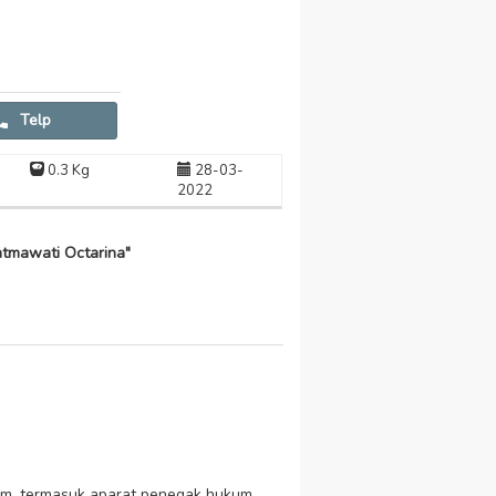
Telp
0.3 Kg
28-03-
2022
tmawati Octarina"
um, termasuk aparat penegak hukum.