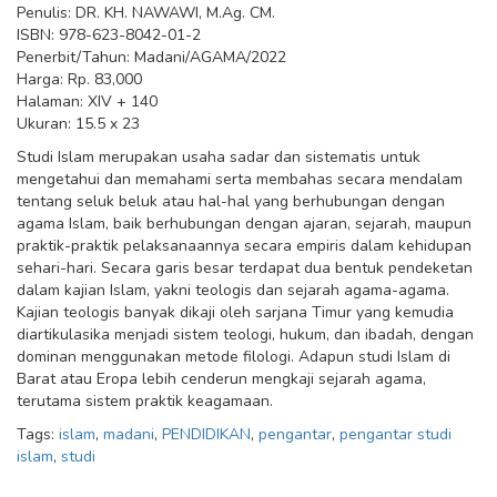
Penulis: DR. KH. NAWAWI, M.Ag. CM.
ISBN: 978-623-8042-01-2
Penerbit/Tahun: Madani/AGAMA/2022
Harga: Rp. 83,000
Halaman: XIV + 140
Ukuran: 15.5 x 23
Studi Islam merupakan usaha sadar dan sistematis untuk
mengetahui dan memahami serta membahas secara mendalam
tentang seluk beluk atau hal-hal yang berhubungan dengan
agama Islam, baik berhubungan dengan ajaran, sejarah, maupun
praktik-praktik pelaksanaannya secara empiris dalam kehidupan
sehari-hari. Secara garis besar terdapat dua bentuk pendeketan
dalam kajian Islam, yakni teologis dan sejarah agama-agama.
Kajian teologis banyak dikaji oleh sarjana Timur yang kemudia
diartikulasika menjadi sistem teologi, hukum, dan ibadah, dengan
dominan menggunakan metode filologi. Adapun studi Islam di
Barat atau Eropa lebih cenderun mengkaji sejarah agama,
terutama sistem praktik keagamaan.
Tags:
islam
,
madani
,
PENDIDIKAN
,
pengantar
,
pengantar studi
islam
,
studi