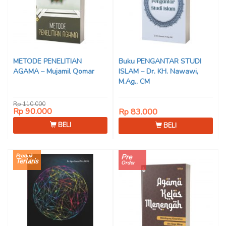
METODE PENELITIAN
Buku PENGANTAR STUDI
AGAMA – Mujamil Qomar
ISLAM – Dr. KH. Nawawi,
M.Ag., CM
Rp 110.000
Rp 90.000
Rp 83.000
BELI
BELI
Produk
Pre
Terlaris
Order