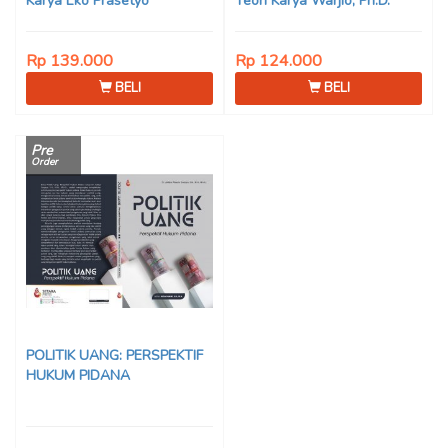
Karya Eko Prasetyo
Teori Karya Warjio, Ph.D.
Rp 139.000
Rp 124.000
BELI
BELI
Pre
Order
POLITIK UANG: PERSPEKTIF
HUKUM PIDANA