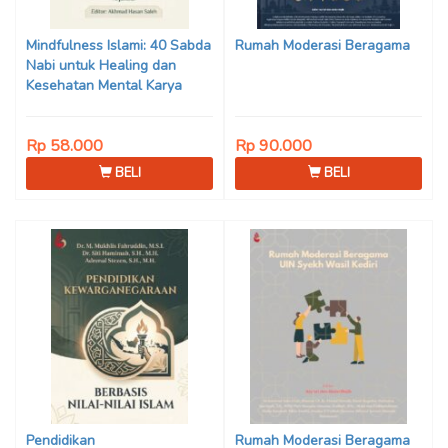
Son Haji, Dede Sunarya,
Iwan Setiawan, Nur Afiatin
Mindfulness Islami: 40 Sabda
Rumah Moderasi Beragama
Editor: Mi’raj Dodi Kurniawan
Nabi untuk Healing dan
Kesehatan Mental Karya
Mohammad Fajar Alchusyairi,
Ilham Ramadhan, Lu’lu’atus
Rp 58.000
Rp 90.000
Saniyya Fadhila, Avanda
Chintya Cahyaning Putri, dan
BELI
BELI
Arjunedi
Pendidikan
Rumah Moderasi Beragama