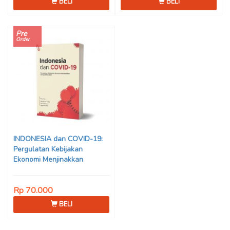
BELI
BELI
Pre
Order
INDONESIA dan COVID-19:
Pergulatan Kebijakan
Ekonomi Menjinakkan
Dampak Pandemi – Ahmad
Erani Yustika, dkk
Rp 70.000
BELI