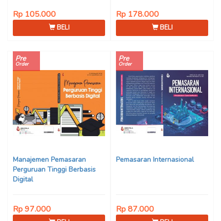
Rp 105.000
Rp 178.000
BELI
BELI
Pre
Pre
Order
Order
Manajemen Pemasaran
Pemasaran Internasional
Perguruan Tinggi Berbasis
Digital
Rp 97.000
Rp 87.000