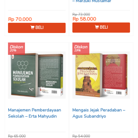
– Marzuki Mustamar
Rp 73.000
Rp 58.000
Rp 70.000
BELI
BELI
Diskon
Diskon
20%
19%
Manajemen Pemberdayaan
Mengais Jejak Peradaban –
Sekolah – Erta Mahyudin
Agus Subandriyo
Rp 65.000
Rp 54.000