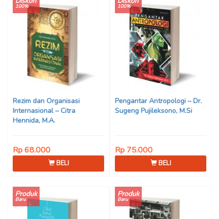
Diskon
Diskon
100%
100%
Rezim dan Organisasi
Pengantar Antropologi – Dr.
Internasional – Citra
Sugeng Pujileksono, M.Si
Hennida, M.A.
Rp 68.000
Rp 75.000
BELI
BELI
Produk
Produk
Baru
Baru