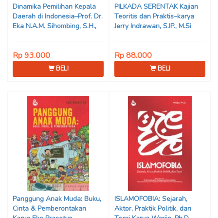
Dinamika Pemilihan Kepala
PILKADA SERENTAK Kajian
Daerah di Indonesia–Prof. Dr.
Teoritis dan Praktis–karya
Eka N.A.M. Sihombing, S.H.,
Jerry Indrawan, S.IP., M.Si
M.Hum
(Han)
Rp 93.000
Rp 88.000
BELI
BELI
Panggung Anak Muda: Buku,
ISLAMOFOBIA: Sejarah,
Cinta & Pemberontakan
Aktor, Praktik Politik, dan