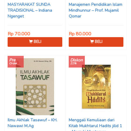
MASYARAKAT SUNDA
Manajemen Pendidikan Islam
TRADISIONAL – Indiana
Mindhunnur – Prof. Mujamil
Ngenget
Qomar
Rp 70.000
Rp 80.000
BELI
BELI
Pre
Diskon
Order
21%
Ilmu Akhlak Tasawuf – KH.
Menggali Kemuliaan dari
Nawawi M.Ag
Kitab Mukhtarul Hadits jilid 1