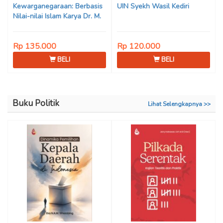
Kewarganegaraan: Berbasis
UIN Syekh Wasil Kediri
Nilai-nilai Islam Karya Dr. M.
Mukhlis Fahruddin, M.S.I., Dr.
Siti Hamimah, S.H., M.H., &
Rp 135.000
Rp 120.000
Adrenal Stezen, S.H., M.H.
BELI
BELI
Buku Politik
Lihat Selengkapnya >>