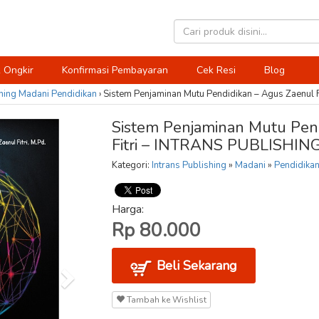
 Ongkir
Konfirmasi Pembayaran
Cek Resi
Blog
hing
Madani
Pendidikan
›
Sistem Penjaminan Mutu Pendidikan – Agus Zaenul 
Sistem Penjaminan Mutu Pen
Fitri – INTRANS PUBLISHIN
Kategori:
Intrans Publishing
»
Madani
»
Pendidika
Harga:
Rp 80.000
Beli Sekarang
Tambah ke Wishlist