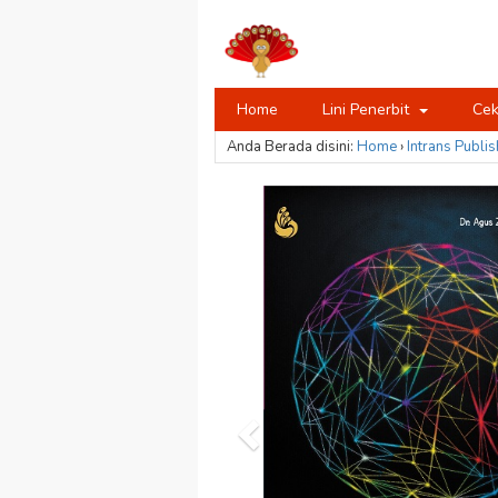
Home
Lini Penerbit
Cek
Anda Berada disini:
Home
›
Intrans Publis