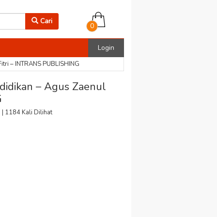
Cari
0
Login
Fitri – INTRANS PUBLISHING
didikan – Agus Zaenul
G
n
| 1184 Kali Dilihat