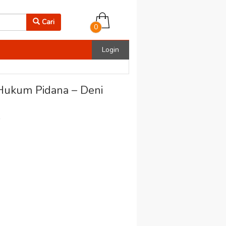
Cari
0
Login
 Hukum Pidana – Deni