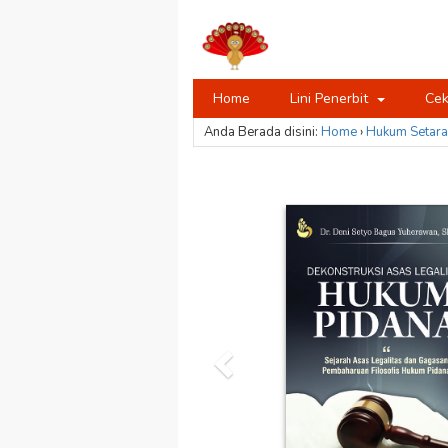
Home
Lini Penerbit
Cek
Anda Berada disini:
Home
›
Hukum
Setara