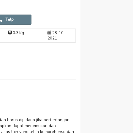
Telp
0.3 Kg
28-10-
2021
an harus dipidana jika bertentangan
arapkan dapat menemukan dan
asas lain yang lebih komprehensif dari