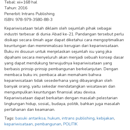
Tebal: xii+168 hal
Tahun: 2016
Penerbit: Intrans Publishing
ISBN: 978-979-3580-88-3
Kepariwisataan telah diklaim oleh sejumlah pihak sebagai
industri terbesar di dunia Abad ke-21. Pandangan tersebut perlu
disikapi secara ilmiah agar dapat diketahui cara mengoptimalkan
keuntungan dan meminimalisasi kerugian dari kepariwisataan.
Buku ini disusun untuk menjelaskan sejumlah isu yang jika
dipahami secara menyeluruh akan menjadi sebuah konsep dasar
yang dapat mendukung terwujudnya kepariwisataan yang
berbasis prinsip-prinsip pembangunan berkelanjutan. Dengan
membaca buku ini, pembaca akan memahami bahwa
kepariwisataan tidak sesederhana yang dibayangkan oleh
banyak orang, yaitu sekedar mendatangkan wisatawan dan
mengumpulkan keuntungan finansial atau devisa.
Kepariwisataan dapat berkaitan dengan masalah pelestarian
lingkungan hidup, sosial,, budaya, politik, bahkan juga masalah
pertahanan dan keamanan.
Tags:
basuki antariksa
,
hukum
,
intrans publishing
,
kebijakan
,
kepariwisataan
,
pembangunan
,
POLITIK