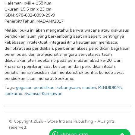
Halaman: xviii + 158 hlm
Ukuran: 15,5 cm x 23 cm
ISBN: 978-602-0899-29-9
Penerbit/Tahun: MADANI/2017
Melalui buku ini akan mengetahui bahwa wacana atau diskursus
pendidikan Islam yang berkembang saat ini seperti pentingnya
kebebasan intelektual, integrasi ilmu keutamaan membaca,
demokratisasi pendidikan, pemberian akses pendidikan bagi kaum
perempuan, dan profesionalisme guru senyatanya telah
dibicarakan oleh Soekarno pada permulaan abad ke-20. Dari
khazanah pemikiran soal keislaman dan pendidikan itulah,
penulis mensintesiskan dan menkonstruk perihal konsep awal
pendidikan Islam menurut Soekarno.
Tags:
gagasan pendidikan
,
kebangsaan
,
madani
,
PENDIDIKAN
,
soekarno
,
Syamsul Kurniawan
© Copyright 2026 - Store Intrans Publishing - All rights
reserved.
Hubungi kami