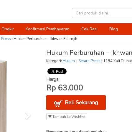
 Ongkir
Konfirmasi Pembayaran
Cek Resi
Blog
 Press
›
Hukum Perburuhan – Ikhwan Fahrojih
Hukum Perburuhan – Ikhwan 
Kategori:
Hukum
»
Setara Press
| 1194 Kali Dilihat
Harga:
Rp 63.000
Beli Sekarang
Tambah ke Wishlist
Pemesanan Juga dapat melalui :