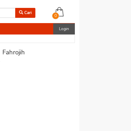
Cari
0
Login
Fahrojih