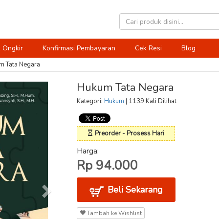
 Ongkir
Konfirmasi Pembayaran
Cek Resi
Blog
m Tata Negara
Hukum Tata Negara
Kategori:
Hukum
| 1139 Kali Dilihat
Preorder - Prosess Hari
Harga:
Rp 94.000
Beli Sekarang
Tambah ke Wishlist