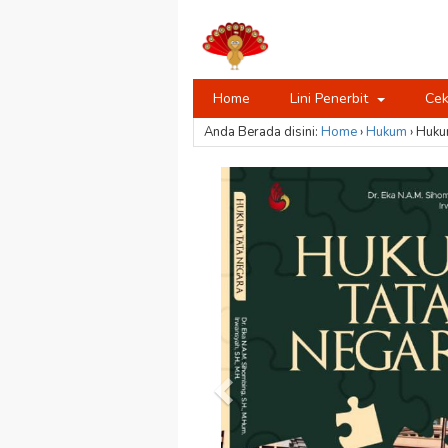
Home
Lini Penerbit
Cek
Anda Berada disini:
Home
›
Hukum
›
Huku