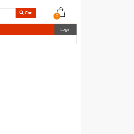
Cari
0
Login