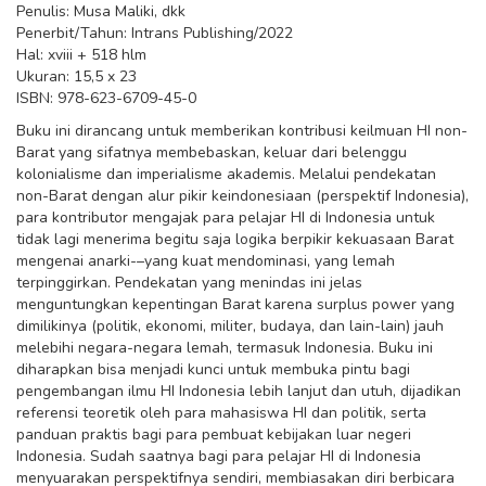
Penulis: Musa Maliki, dkk
Penerbit/Tahun: Intrans Publishing/2022
Hal: xviii + 518 hlm
Ukuran: 15,5 x 23
ISBN: 978-623-6709-45-0
Buku ini dirancang untuk memberikan kontribusi keilmuan HI non-
Barat yang sifatnya membebaskan, keluar dari belenggu
kolonialisme dan imperialisme akademis. Melalui pendekatan
non-Barat dengan alur pikir keindonesiaan (perspektif Indonesia),
para kontributor mengajak para pelajar HI di Indonesia untuk
tidak lagi menerima begitu saja logika berpikir kekuasaan Barat
mengenai anarki-–yang kuat mendominasi, yang lemah
terpinggirkan. Pendekatan yang menindas ini jelas
menguntungkan kepentingan Barat karena surplus power yang
dimilikinya (politik, ekonomi, militer, budaya, dan lain-lain) jauh
melebihi negara-negara lemah, termasuk Indonesia. Buku ini
diharapkan bisa menjadi kunci untuk membuka pintu bagi
pengembangan ilmu HI Indonesia lebih lanjut dan utuh, dijadikan
referensi teoretik oleh para mahasiswa HI dan politik, serta
panduan praktis bagi para pembuat kebijakan luar negeri
Indonesia. Sudah saatnya bagi para pelajar HI di Indonesia
menyuarakan perspektifnya sendiri, membiasakan diri berbicara