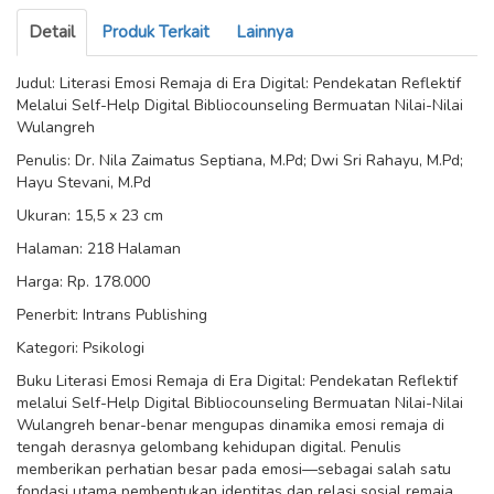
Detail
Produk Terkait
Lainnya
Judul: Literasi Emosi Remaja di Era Digital: Pendekatan Reflektif
Melalui Self-Help Digital Bibliocounseling Bermuatan Nilai-Nilai
Wulangreh
Penulis: Dr. Nila Zaimatus Septiana, M.Pd; Dwi Sri Rahayu, M.Pd;
Hayu Stevani, M.Pd
Ukuran: 15,5 x 23 cm
Halaman: 218 Halaman
Harga: Rp. 178.000
Penerbit: Intrans Publishing
Kategori: Psikologi
Buku Literasi Emosi Remaja di Era Digital: Pendekatan Reflektif
melalui Self-Help Digital Bibliocounseling Bermuatan Nilai-Nilai
Wulangreh benar-benar mengupas dinamika emosi remaja di
tengah derasnya gelombang kehidupan digital. Penulis
memberikan perhatian besar pada emosi—sebagai salah satu
fondasi utama pembentukan identitas dan relasi sosial remaja.