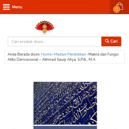
Menu
0
Cari
Anda Berada disini:
Home
›
Madani
Pendidikan
›
Makna dan Fungsi
Afiks Derivasional – Akhmad Sauqi Ahya, S.Pdi., M.A