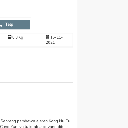
Telp
0.3 Kg
15-11-
2021
e. Seorang pembawa ajaran Kong Hu Cu
g Yun, yaitu kitab suci yang ditulis