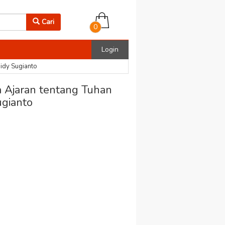
Cari
0
Login
aidy Sugianto
 Ajaran tentang Tuhan
ugianto