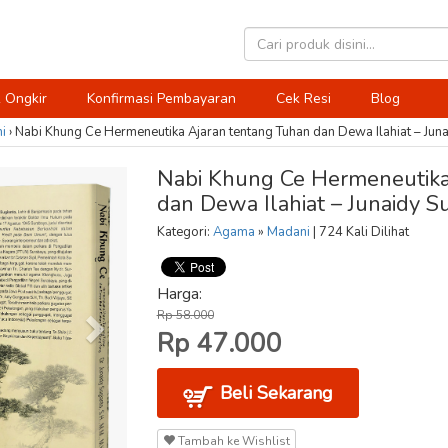
 Ongkir
Konfirmasi Pembayaran
Cek Resi
Blog
i
›
Nabi Khung Ce Hermeneutika Ajaran tentang Tuhan dan Dewa Ilahiat – Jun
Nabi Khung Ce Hermeneutika
dan Dewa Ilahiat – Junaidy S
Kategori:
Agama
»
Madani
| 724 Kali Dilihat
Harga:
Rp 58.000
Rp 47.000
Beli Sekarang
Tambah ke Wishlist