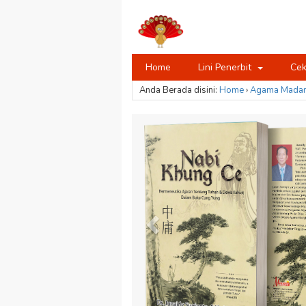
Home
Lini Penerbit
Cek
Anda Berada disini:
Home
›
Agama
Madan