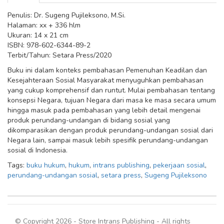
Penulis: Dr. Sugeng Pujileksono, M.Si.
Halaman: xx + 336 hlm
Ukuran: 14 x 21 cm
ISBN: 978-602-6344-89-2
Terbit/Tahun: Setara Press/2020
Buku ini dalam konteks pembahasan Pemenuhan Keadilan dan
Kesejahteraan Sosial Masyarakat menyuguhkan pembahasan
yang cukup komprehensif dan runtut. Mulai pembahasan tentang
konsepsi Negara, tujuan Negara dari masa ke masa secara umum
hingga masuk pada pembahasan yang lebih detail mengenai
produk perundang-undangan di bidang sosial yang
dikomparasikan dengan produk perundang-undangan sosial dari
Negara lain, sampai masuk lebih spesifik perundang-undangan
sosial di Indonesia.
Tags:
buku hukum
,
hukum
,
intrans publishing
,
pekerjaan sosial
,
perundang-undangan sosial
,
setara press
,
Sugeng Pujileksono
© Copyright 2026 - Store Intrans Publishing - All rights