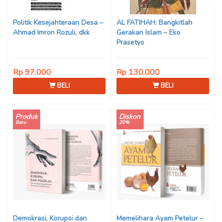
Politik Kesejahteraan Desa –
AL FATIHAH: Bangkitlah
Ahmad Imron Rozuli, dkk
Gerakan Islam – Eko
Prasetyo
Rp 97.000
Rp 130.000
BELI
BELI
Produk
Diskon
Baru
20%
Demokrasi, Korupsi dan
Memelihara Ayam Petelur –