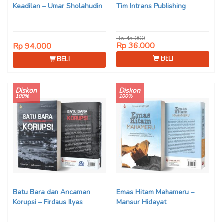
Keadilan – Umar Sholahudin
Tim Intrans Publishing
Rp 45.000
Rp 36.000
Rp 94.000
BELI
BELI
Diskon
Diskon
100%
100%
Batu Bara dan Ancaman
Emas Hitam Mahameru –
Korupsi – Firdaus Ilyas
Mansur Hidayat