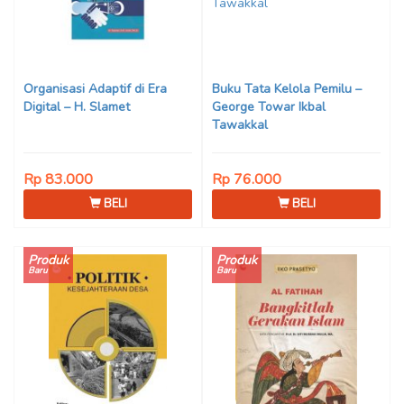
Organisasi Adaptif di Era
Buku Tata Kelola Pemilu –
Digital – H. Slamet
‪George Towar Ikbal
Tawakkal‬
Rp 83.000
Rp 76.000
BELI
BELI
Produk
Produk
Baru
Baru