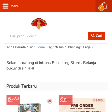
Menu
0
Cari
Anda Berada disini:
Home
›
Tag ‘intrans publishing’
›
Page 2
Selamat datang di Intrans Publishing Store . Belanja
buku? di sini aja!
Produk Terbaru
Produk
Pre
Baru
Order