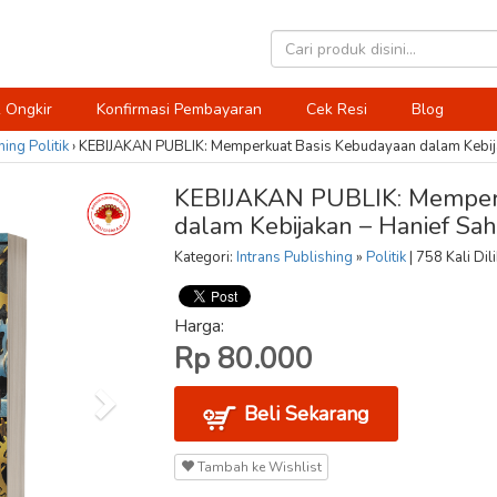
 Ongkir
Konfirmasi Pembayaran
Cek Resi
Blog
hing
Politik
›
KEBIJAKAN PUBLIK: Memperkuat Basis Kebudayaan dalam Kebija
KEBIJAKAN PUBLIK: Memperk
dalam Kebijakan – Hanief Sa
Kategori:
Intrans Publishing
»
Politik
| 758 Kali Dil
Harga:
Rp 80.000
Beli Sekarang
Tambah ke Wishlist