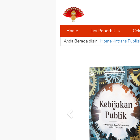
Home
Lini Penerbit
Cek
Anda Berada disini:
Home
›
Intrans Publis