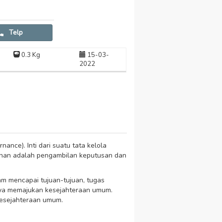
Telp
0.3 Kg
15-03-
2022
rnance). Inti dari suatu tata kelola
pinan adalah pengambilan keputusan dan
lam mencapai tujuan-tujuan, tugas
nya memajukan kesejahteraan umum.
esejahteraan umum.