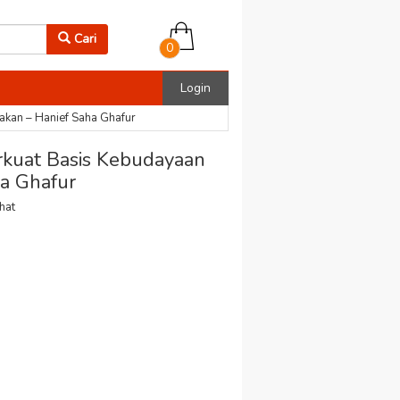
Cari
0
Login
kan – Hanief Saha Ghafur
uat Basis Kebudayaan
ha Ghafur
ihat