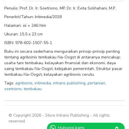
Penulis: Prof. Dr. Ir. Soetriono, MP, Dr. Ir. Evita Solihahani, M.P.
Penerbit/Tahun: Intimedia/2018
Halaman: xii + 246 hlm
Ukuran: 15.5 x 23 cm
ISBN: 978-602-1507-55-1
Buku ini secara sederhana menguraikan prinsip-prinsip penting
tentang agribsinis tembakau Na-Oogst di antaranya mencakup:
usaha tani tembakau, kelayakan finansial dan ekonomi, daya
saing tembakau Na-Oogst, kebijakan pemerintah, Struktur pasar
tembakau Na-Oogst, kelayakan agribisnis cerutu.
Tags:
agribisnis
,
intimedia
,
intrans publishing
,
pertanian
,
soetriono
,
tembakau
© Copyright 2026 - Store Intrans Publishing - All rights
reserved.
Hubungi kami