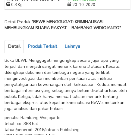
0.3 Kg
20-10-2020
Detail Produk
"BEWE MENGGUGAT: KRIMINALISASI
MEMBUNGKAM SUARA RAKYAT – BAMBANG WIDJOJANTO"
Detail
Produk Terkait
Lainnya
Buku BEWE Menggugat mengungkap secara jujur apa yang
terjadi dan menjadi sangat menarik karena 3 alasan. Kesatu,
dilengkapi dokumen dari lembaga negara yang terlibat
menginvestigasi dan memberikan penilaian atas indikasi
penyalahgunaan kewenangan oleh kekuasaan. Kedua, memuat
berbagai informasi yang sebagiannya belum diketahui luas oleh
publik. Ketiga, tidak hanya memuat tulisan menarik tentang
berbagai ekspresi atas kejadian kriminalisasi BeWe, melainkan
juga analisis dari pakar hukum.
penulis: Bambang Widjojanto
tebal: xx+368 hal
tahun/penerbit: 2016/Intrans Publishing