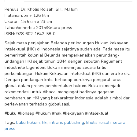
Penulis: Dr. Kholis Roisah, SH., M.Hum
Halaman: xii + 126 hlm
Ukuran: 15,5 cm x 23 cm
Tahun/penerbit: 2015/Setara press
ISBN: 978-602-1642-58-0
Sejak masa penjajahan Belanda perlindungan Hukum kekayaan
Intelektual (HKI) di Indonesia sejatinya sudah ada. Pada masa itu
pemerintah kolonial Belanda memperkenalkan perundang-
undangan HKI sejak tahun 1844 dengan sebutan Reglement
Industriele Eigendom. Buku ini meninjau secara kritis
perkembangan Hukum Kekayaan Intelektual (HKI) dari era ke era.
Dengan pandangan kritis terhadap buruknya pengaruh arus
global dalam proses pembentukan hukum. Buku ini menjadi
rekomendasi untuk dibaca, mengingat hadirnya gagasan
pembaharuan HKI yang berkarakter Indonesia adalah simbol dari
perlawanan terhadap globalisasi.
#buku #konsep #hukum #hak #kekayaan #intelektual
Tags:
buku hukum
,
hki
,
intrans publishing
,
kholis roisah
,
setara
press