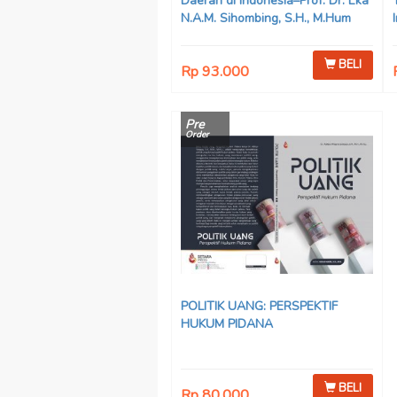
Daerah di Indonesia–Prof. Dr. Eka
N.A.M. Sihombing, S.H., M.Hum
BELI
Rp 93.000
Pre
Order
POLITIK UANG: PERSPEKTIF
HUKUM PIDANA
BELI
Rp 80.000