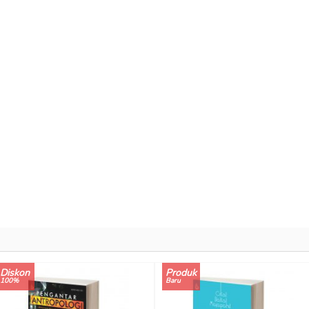
Diskon
Produk
100%
Baru