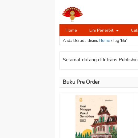
Home
Lini Penerbit
Cek
Anda Berada disini:
Home
›
Tag ‘hki’
Selamat datang di Intrans Publishing
Buku Pre Order