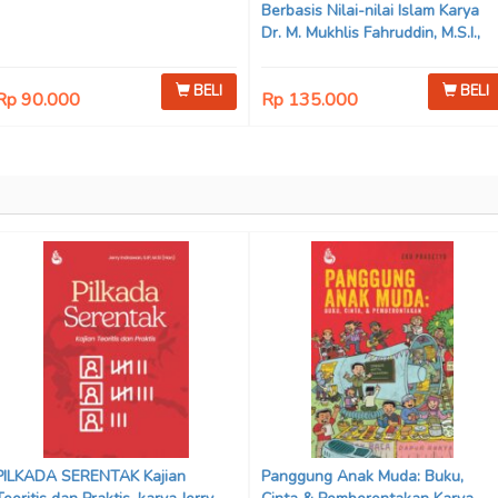
Berbasis Nilai-nilai Islam Karya
Dr. M. Mukhlis Fahruddin, M.S.I.,
Dr. Siti Hamimah, S.H., M.H., &
Adrenal Stezen, S.H., M.H.
BELI
BELI
Rp 90.000
Rp 135.000
PILKADA SERENTAK Kajian
Panggung Anak Muda: Buku,