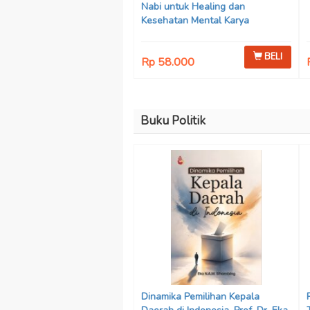
Nabi untuk Healing dan
Kesehatan Mental Karya
Mohammad Fajar Alchusyairi,
Ilham Ramadhan, Lu’lu’atus
BELI
Rp 58.000
Saniyya Fadhila, Avanda Chintya
Cahyaning Putri, dan Arjunedi
Buku Politik
Dinamika Pemilihan Kepala