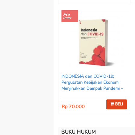
Pre
Order
INDONESIA dan COVID-19:
Pergulatan Kebijakan Ekonomi
Menjinakkan Dampak Pandemi –
Ahmad Erani Yustika, dkk
BELI
Rp 70.000
BUKU HUKUM