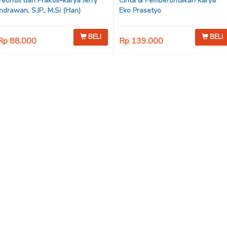
Teoritis dan Praktis–karya Jerry
Cinta & Pemberontakan Karya
Indrawan, S.IP., M.Si (Han)
Eko Prasetyo
BELI
BELI
Rp 88.000
Rp 139.000