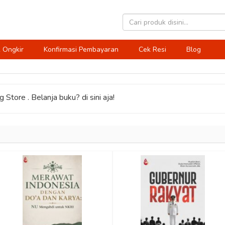
 Ongkir
Konfirmasi Pembayaran
Cek Resi
Blog
 Store . Belanja buku? di sini aja!