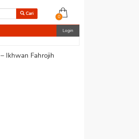
Cari
0
Login
– Ikhwan Fahrojih