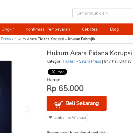
 Ongkir
Konfirmasi Pembayaran
Cek Resi
Blog
 Press
›
Hukum Acara Pidana Korupsi – Ikhwan Fahrojih
Hukum Acara Pidana Korupsi 
Kategori:
Hukum
»
Setara Press
| 847 Kali Dilihat
Harga:
Rp 65.000
Beli Sekarang
Tambah ke Wishlist
Pemesanan Juga dapat melalui :