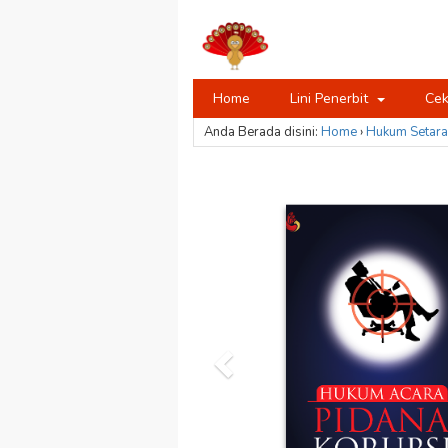
Home
Lini Penerbit
Cek
Anda Berada disini:
Home
›
Hukum
Setara