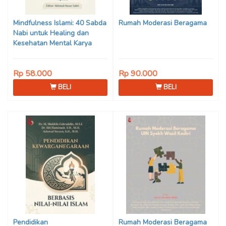
Son Haji, Dede Sunarya,
Iwan Setiawan, Nur Afiatin
Mindfulness Islami: 40 Sabda
Rumah Moderasi Beragama
Editor: Mi’raj Dodi Kurniawan
Nabi untuk Healing dan
Kesehatan Mental Karya
Mohammad Fajar Alchusyairi,
Ilham Ramadhan, Lu’lu’atus
Rp 58.000
Rp 90.000
Saniyya Fadhila, Avanda
Chintya Cahyaning Putri, dan
BELI
BELI
Arjunedi
Pendidikan
Rumah Moderasi Beragama