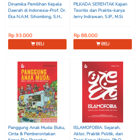
Dinamika Pemilihan Kepala
PILKADA SERENTAK Kajian
Daerah di Indonesia–Prof. Dr.
Teoritis dan Praktis–karya
Eka N.A.M. Sihombing, S.H.,
Jerry Indrawan, S.IP., M.Si
M.Hum
(Han)
Rp 93.000
Rp 88.000
BELI
BELI
Panggung Anak Muda: Buku,
ISLAMOFOBIA: Sejarah,
Cinta & Pemberontakan
Aktor, Praktik Politik, dan