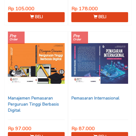
Rp 105.000
Rp 178.000
BELI
BELI
Pre
Pre
Order
Order
Manajemen Pemasaran
Pemasaran Internasional
Perguruan Tinggi Berbasis
Digital
Rp 97.000
Rp 87.000