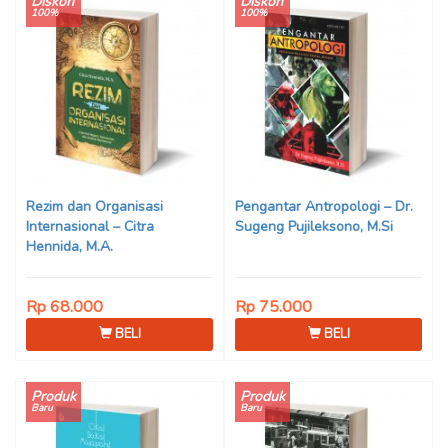
Diskon
Diskon
100%
100%
Rezim dan Organisasi
Pengantar Antropologi – Dr.
Internasional – Citra
Sugeng Pujileksono, M.Si
Hennida, M.A.
Rp 68.000
Rp 75.000
BELI
BELI
Produk
Produk
Baru
Baru