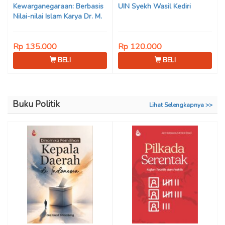
Kewarganegaraan: Berbasis
UIN Syekh Wasil Kediri
Nilai-nilai Islam Karya Dr. M.
Mukhlis Fahruddin, M.S.I., Dr.
Siti Hamimah, S.H., M.H., &
Rp 135.000
Rp 120.000
Adrenal Stezen, S.H., M.H.
BELI
BELI
Buku Politik
Lihat Selengkapnya >>