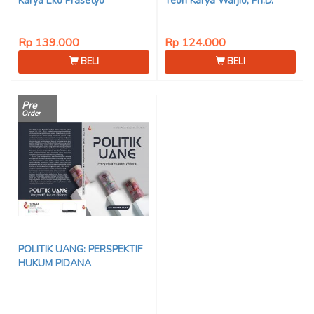
Karya Eko Prasetyo
Teori Karya Warjio, Ph.D.
Rp 139.000
Rp 124.000
BELI
BELI
Pre
Order
POLITIK UANG: PERSPEKTIF
HUKUM PIDANA