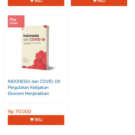
BELI
BELI
Pre
Order
INDONESIA dan COVID-19:
Pergulatan Kebijakan
Ekonomi Menjinakkan
Dampak Pandemi – Ahmad
Erani Yustika, dkk
Rp 70.000
BELI