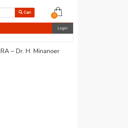
Cari
0
Login
 – Dr. H. Minanoer