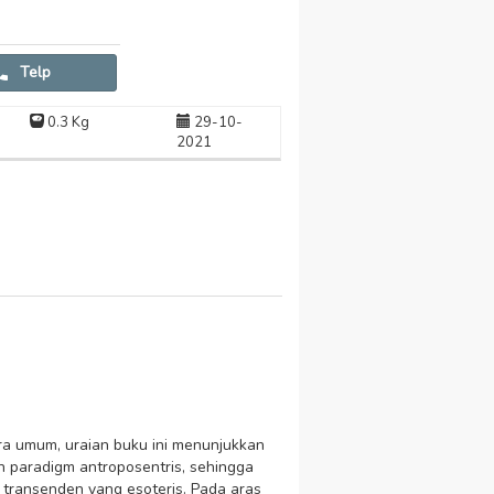
Telp
0.3 Kg
29-10-
2021
a umum, uraian buku ini menunjukkan
paradigm antroposentris, sehingga
 transenden yang esoteris. Pada aras