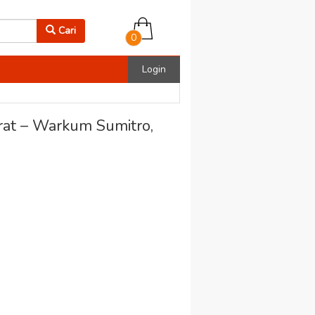
Cari
0
Login
at – Warkum Sumitro,