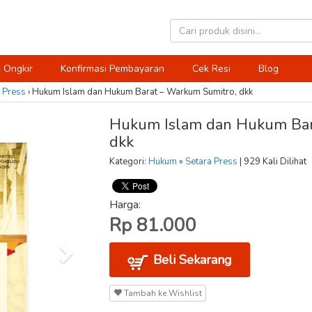
 Ongkir
Konfirmasi Pembayaran
Cek Resi
Blog
 Press
›
Hukum Islam dan Hukum Barat – Warkum Sumitro, dkk
Hukum Islam dan Hukum Bar
dkk
Kategori:
Hukum
»
Setara Press
| 929 Kali Dilihat
Harga:
Rp 81.000
Beli Sekarang
Tambah ke Wishlist