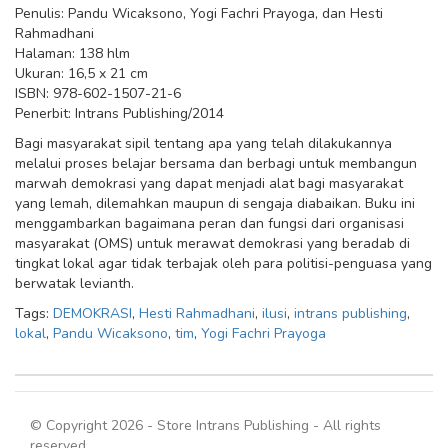
Penulis: Pandu Wicaksono, Yogi Fachri Prayoga, dan Hesti
Rahmadhani
Halaman: 138 hlm
Ukuran: 16,5 x 21 cm
ISBN: 978-602-1507-21-6
Penerbit: Intrans Publishing/2014
Bagi masyarakat sipil tentang apa yang telah dilakukannya
melalui proses belajar bersama dan berbagi untuk membangun
marwah demokrasi yang dapat menjadi alat bagi masyarakat
yang lemah, dilemahkan maupun di sengaja diabaikan. Buku ini
menggambarkan bagaimana peran dan fungsi dari organisasi
masyarakat (OMS) untuk merawat demokrasi yang beradab di
tingkat lokal agar tidak terbajak oleh para politisi-penguasa yang
berwatak levianth.
Tags:
DEMOKRASI
,
Hesti Rahmadhani
,
ilusi
,
intrans publishing
,
lokal
,
Pandu Wicaksono
,
tim
,
Yogi Fachri Prayoga
© Copyright 2026 - Store Intrans Publishing - All rights
reserved.