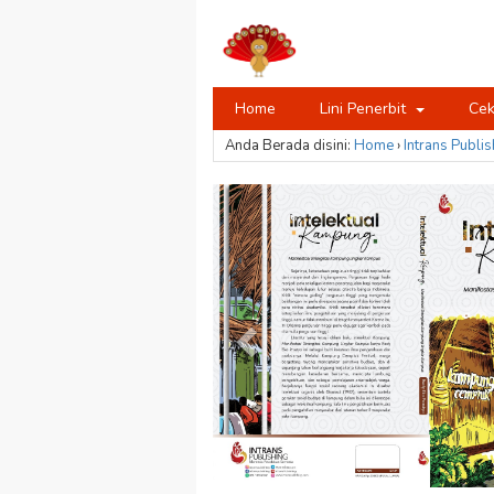
Home
Lini Penerbit
Cek
Anda Berada disini:
Home
›
Intrans Publis