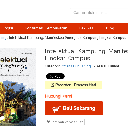
 Ongkir
Konfirmasi Pembayaran
Cek Resi
Blog
hing
›
Intelektual Kampung: Manifestasi Sinergitas Kampung Lingkar Kampus
Intelektual Kampung: Manife
Lingkar Kampus
Kategori:
Intrans Publishing
| 734 Kali Dilihat
Preorder - Prosess Hari
Hubungi Kami
Beli Sekarang
Tambah ke Wishlist