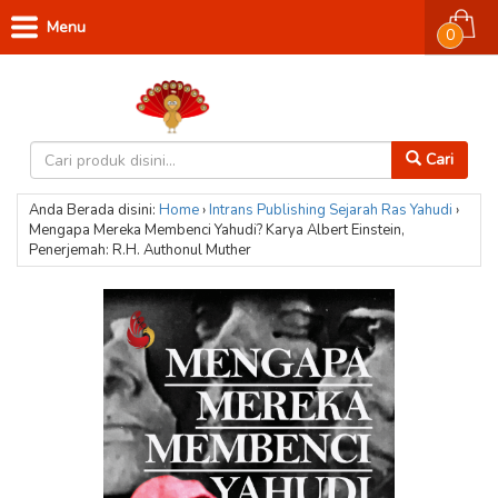
Menu
0
Cari
Anda Berada disini:
Home
›
Intrans Publishing
Sejarah Ras Yahudi
›
Mengapa Mereka Membenci Yahudi? Karya Albert Einstein,
Penerjemah: R.H. Authonul Muther