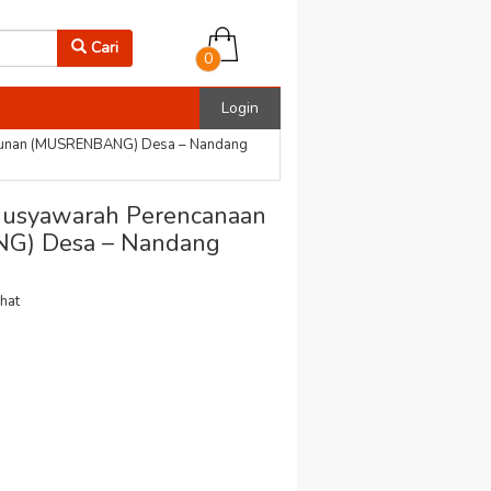
Cari
0
Login
gunan (MUSRENBANG) Desa – Nandang
usyawarah Perencanaan
) Desa – Nandang
ihat