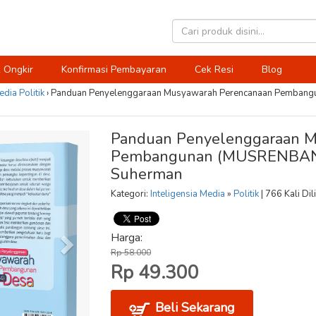
 Ongkir
Konfirmasi Pembayaran
Cek Resi
Blog
edia
Politik
›
Panduan Penyelenggaraan Musyawarah Perencanaan Pemban
Panduan Penyelenggaraan M
Pembangunan (MUSRENBANG
Suherman
Kategori:
Inteligensia Media
»
Politik
| 766 Kali Dil
Harga:
Rp 58.000
Rp 49.300
Beli Sekarang