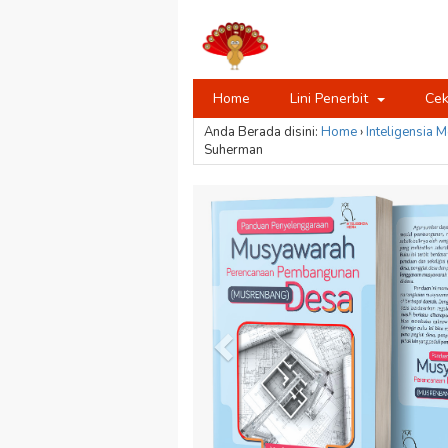
Home
Lini Penerbit
Cek
Anda Berada disini:
Home
›
Inteligensia M
Suherman