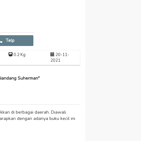
Telp
0.2 Kg
20-11-
2021
Nandang Suherman"
kan di berbagai daerah. Diawali
arapkan dengan adanya buku kecil ini