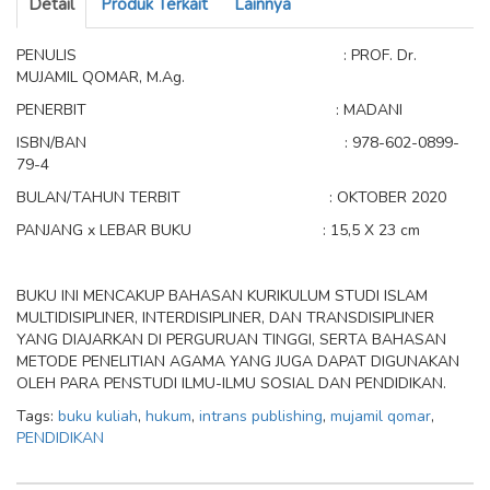
Detail
Produk Terkait
Lainnya
PENULIS : PROF. Dr.
MUJAMIL QOMAR, M.Ag.
PENERBIT : MADANI
ISBN/BAN : 978-602-0899-
79-4
BULAN/TAHUN TERBIT : OKTOBER 2020
PANJANG x LEBAR BUKU : 15,5 X 23 cm
BUKU INI MENCAKUP BAHASAN KURIKULUM STUDI ISLAM
MULTIDISIPLINER, INTERDISIPLINER, DAN TRANSDISIPLINER
YANG DIAJARKAN DI PERGURUAN TINGGI, SERTA BAHASAN
METODE PENELITIAN AGAMA YANG JUGA DAPAT DIGUNAKAN
OLEH PARA PENSTUDI ILMU-ILMU SOSIAL DAN PENDIDIKAN.
Tags:
buku kuliah
,
hukum
,
intrans publishing
,
mujamil qomar
,
PENDIDIKAN