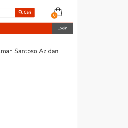
Cari
0
Login
kman Santoso Az dan