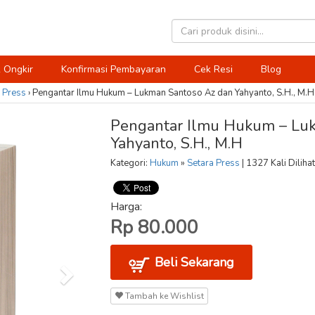
 Ongkir
Konfirmasi Pembayaran
Cek Resi
Blog
 Press
›
Pengantar Ilmu Hukum – Lukman Santoso Az dan Yahyanto, S.H., M.H
Pengantar Ilmu Hukum – Lu
Yahyanto, S.H., M.H
Kategori:
Hukum
»
Setara Press
| 1327 Kali Dilihat
Harga:
Rp 80.000
Beli Sekarang
Tambah ke Wishlist