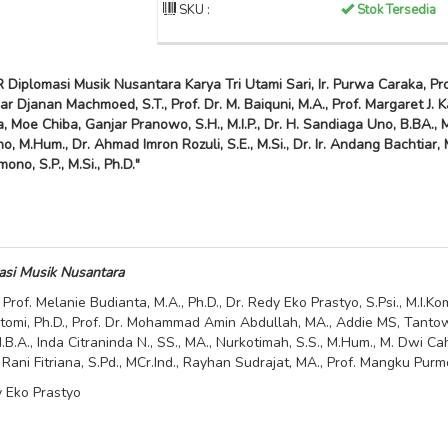
SKU :
Stok Tersedia
omasi Musik Nusantara Karya Tri Utami Sari, Ir. Purwa Caraka, Prof. 
iar Djanan Machmoed, S.T., Prof. Dr. M. Baiquni, M.A., Prof. Margaret J.
Moe Chiba, Ganjar Pranowo, S.H., M.I.P., Dr. H. Sandiaga Uno, B.BA., M.B
 M.Hum., Dr. Ahmad Imron Rozuli, S.E., M.Si., Dr. Ir. Andang Bachtiar, M.S
no, S.P., M.Si., Ph.D."
 Musik Nusantara
, Prof. Melanie Budianta, M.A., Ph.D., Dr. Redy Eko Prastyo, S.Psi., M.I.K
 Kartomi, Ph.D., Prof. Dr. Mohammad Amin Abdullah, MA., Addie MS, Tant
 M.B.A., Inda Citraninda N., SS., MA., Nurkotimah, S.S., M.Hum., M. Dwi 
., Rani Fitriana, S.Pd., MCr.Ind., Rayhan Sudrajat, MA., Prof. Mangku Purmon
y Eko Prastyo