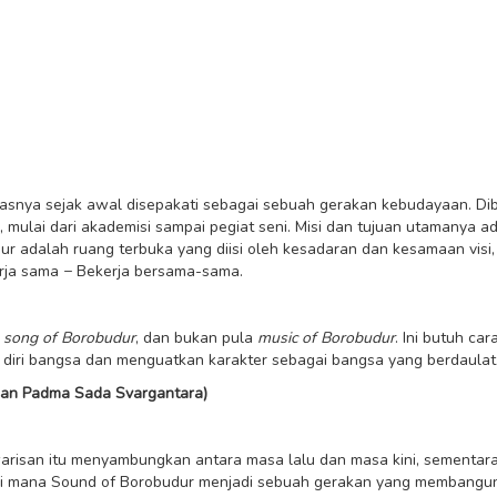
snya sejak awal disepakati sebagai sebuah gerakan kebudayaan. Dib
, mulai dari akademisi sampai pegiat seni. Misi dan tujuan utamanya
r adalah ruang terbuka yang diisi oleh kesadaran dan kesamaan visi
rja sama − Bekerja bersama-sama.
n
song of Borobudur
, dan bukan pula
music of Borobudur
. Ini butuh car
diri bangsa dan menguatkan karakter sebagai bangsa yang berdaulat
asan Padma Sada Svargantara)
arisan itu menyambungkan antara masa lalu dan masa kini, sementara 
di mana Sound of Borobudur menjadi sebuah gerakan yang membangun ko