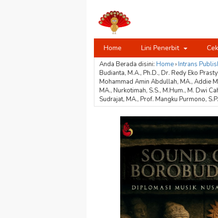
Home
Lini Penerbit
Cek
Anda Berada disini:
Home
›
Intrans Publis
Budianta, M.A., Ph.D., Dr. Redy Eko Prastyo
Mohammad Amin Abdullah, MA., Addie MS, Ta
MA., Nurkotimah, S.S., M.Hum., M. Dwi Cahy
Sudrajat, MA., Prof. Mangku Purmono, S.P.,