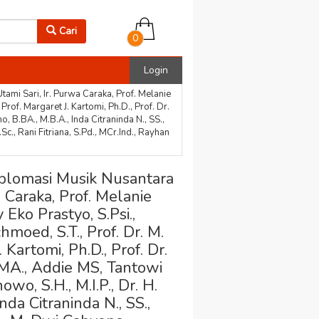
Cari
0
Login
 Sari, Ir. Purwa Caraka, Prof. Melanie
Prof. Margaret J. Kartomi, Ph.D., Prof. Dr.
B.BA., M.B.A., Inda Citraninda N., SS.,
c., Rani Fitriana, S.Pd., MCr.Ind., Rayhan
omasi Musik Nusantara
a Caraka, Prof. Melanie
 Eko Prastyo, S.Psi.,
moed, S.T., Prof. Dr. M.
 Kartomi, Ph.D., Prof. Dr.
A., Addie MS, Tantowi
wo, S.H., M.I.P., Dr. H.
nda Citraninda N., SS.,