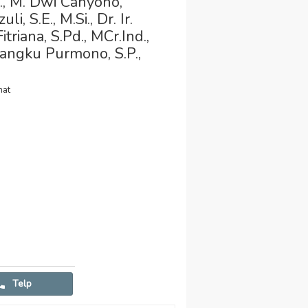
., M. Dwi Cahyono,
 S.E., M.Si., Dr. Ir.
triana, S.Pd., MCr.Ind.,
Mangku Purmono, S.P.,
hat
Telp