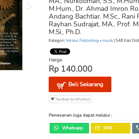
MA., Nurkotimah, S.S., M.Hum
M.Hum., Dr. Ahmad Imron Rozuli,
Andang Bachtiar, M.Sc., Rani Fi
Rayhan Sudrajat, MA., Prof. 
M.Si., Ph.D.
Kategori:
Intrans Publishing
»
musik
| 548 Kali Dili
Harga:
Rp 140.000
Beli Sekarang
Tambah ke Wishlist
Pemesanan Juga dapat melalui :
Whatsapp
SMS