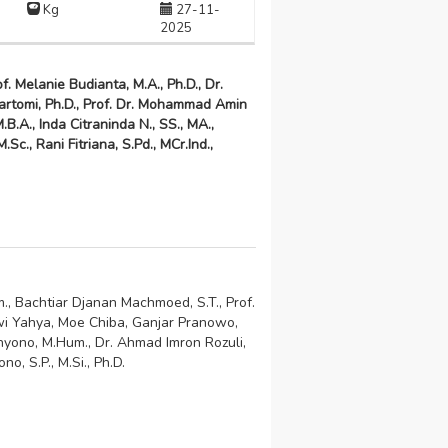
Kg
27-11-
2025
Melanie Budianta, M.A., Ph.D., Dr.
 Kartomi, Ph.D., Prof. Dr. Mohammad Amin
.A., Inda Citraninda N., SS., MA.,
c., Rani Fitriana, S.Pd., MCr.Ind.,
om., Bachtiar Djanan Machmoed, S.T., Prof.
owi Yahya, Moe Chiba, Ganjar Pranowo,
Cahyono, M.Hum., Dr. Ahmad Imron Rozuli,
o, S.P., M.Si., Ph.D.