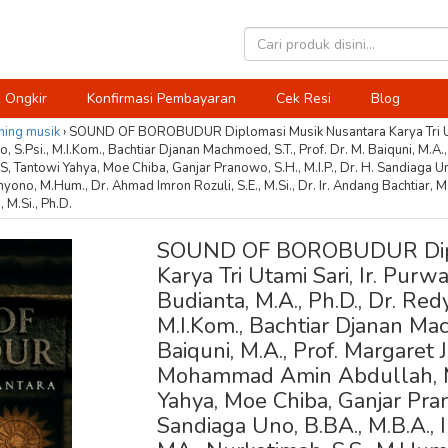
 Ongkir
Konfirmasi Pembayaran
Cek Resi
Blog
hing
musik
›
SOUND OF BOROBUDUR Diplomasi Musik Nusantara Karya Tri Utami
, S.Psi., M.I.Kom., Bachtiar Djanan Machmoed, S.T., Prof. Dr. M. Baiquni, M.A., 
ntowi Yahya, Moe Chiba, Ganjar Pranowo, S.H., M.I.P., Dr. H. Sandiaga Uno, 
ono, M.Hum., Dr. Ahmad Imron Rozuli, S.E., M.Si., Dr. Ir. Andang Bachtiar, M.S
 M.Si., Ph.D.
SOUND OF BOROBUDUR Dipl
Karya Tri Utami Sari, Ir. Purw
Budianta, M.A., Ph.D., Dr. Redy
M.I.Kom., Bachtiar Djanan Mach
Baiquni, M.A., Prof. Margaret J.
Mohammad Amin Abdullah, M
Yahya, Moe Chiba, Ganjar Prano
Sandiaga Uno, B.BA., M.B.A., I