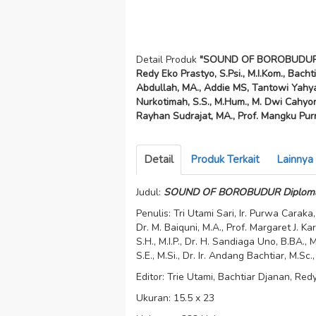
Detail Produk
"SOUND OF BOROBUDUR Dipl
Redy Eko Prastyo, S.Psi., M.I.Kom., Bacht
Abdullah, MA., Addie MS, Tantowi Yahya, 
Nurkotimah, S.S., M.Hum., M. Dwi Cahyono,
Rayhan Sudrajat, MA., Prof. Mangku Purmo
Detail
Produk Terkait
Lainnya
Judul:
SOUND OF BOROBUDUR Diplomasi
Penulis: Tri Utami Sari, Ir. Purwa Caraka
Dr. M. Baiquni, M.A., Prof. Margaret J.
S.H., M.I.P., Dr. H. Sandiaga Uno, B.BA.,
S.E., M.Si., Dr. Ir. Andang Bachtiar, M.Sc
Editor: Trie Utami, Bachtiar Djanan, Red
Ukuran: 15.5 x 23