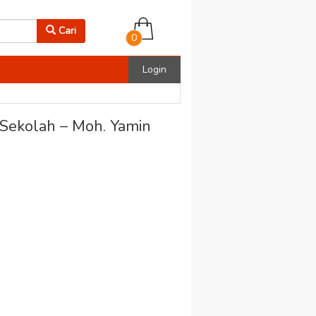
Cari
0
Login
 Sekolah – Moh. Yamin