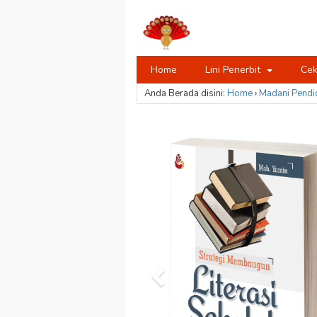
Home
Lini Penerbit
Cek
Anda Berada disini:
Home
›
Madani
Pendi