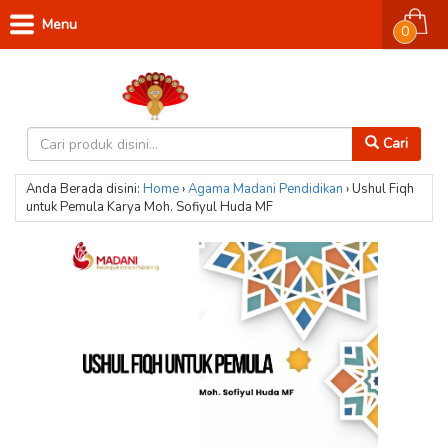
Menu
0
Cari
Anda Berada disini:
Home
›
Agama
Madani
Pendidikan
›
Ushul Fiqh
untuk Pemula Karya Moh. Sofiyul Huda MF