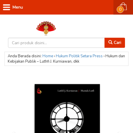
Menu
0
Cari
Anda Berada disini:
Home
›
Hukum
Politik
Setara Press
›
Hukum dan
Kebijakan Publik – Luthfi J. Kurniawan, dkk