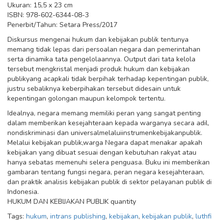
Ukuran: 15,5 x 23 cm
ISBN: 978-602-6344-08-3
Penerbit/Tahun: Setara Press/2017
Diskursus mengenai hukum dan kebijakan publik tentunya
memang tidak lepas dari persoalan negara dan pemerintahan
serta dinamika tata pengelolaannya. Output dari tata kelola
tersebut mengkristal menjadi produk hukum dan kebijakan
publikyang acapkali tidak berpihak terhadap kepentingan publik,
justru sebaliknya keberpihakan tersebut didesain untuk
kepentingan golongan maupun kelompok tertentu.
Idealnya, negara memang memiliki peran yang sangat penting
dalam memberikan kesejahteraan kepada warganya secara adil,
nondiskriminasi dan universalmelaluiinstrumenkebijakanpublik.
Melalui kebijakan publik,warga Negara dapat menakar apakah
kebijakan yang dibuat sesuai dengan kebutuhan rakyat atau
hanya sebatas memenuhi selera penguasa. Buku ini memberikan
gambaran tentang fungsi negara, peran negara kesejahteraan,
dan praktik analisis kebijakan publik di sektor pelayanan publik di
Indonesia.
HUKUM DAN KEBIJAKAN PUBLIK quantity
Tags:
hukum
,
intrans publishing
,
kebijakan
,
kebijakan publik
,
luthfi