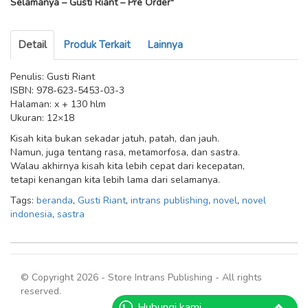
Selamanya – Gusti Riant – Pre Order"
Detail
Produk Terkait
Lainnya
Penulis: Gusti Riant
ISBN: 978-623-5453-03-3
Halaman: x + 130 hlm
Ukuran: 12×18
Kisah kita bukan sekadar jatuh, patah, dan jauh.
Namun, juga tentang rasa, metamorfosa, dan sastra.
Walau akhirnya kisah kita lebih cepat dari kecepatan,
tetapi kenangan kita lebih lama dari selamanya.
Tags:
beranda
,
Gusti Riant
,
intrans publishing
,
novel
,
novel
indonesia
,
sastra
© Copyright 2026 - Store Intrans Publishing - All rights
reserved.
Hubungi kami