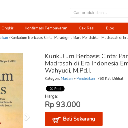
 Ongkir
Konfirmasi Pembayaran
Cek Resi
Blog
dikan
›
Kurikulum Berbasis Cinta: Paradigma Baru Pendidikan Madrasah di Er
Kurikulum Berbasis Cinta: Pa
Madrasah di Era Indonesia Em
Wahyudi, M.Pd.I.
Kategori:
Madani
»
Pendidikan
| 769 Kali Dilihat
Harga:
Rp 93.000
Beli Sekarang