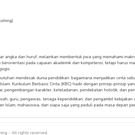
ishing)
jar angka dan huruf, melainkan membentuk jiwa yang memahami makna
 berorientasi pada capaian akademik dan kompetensi, tetapi harus mam
gogis.
ebutuhan mendesak dunia pendidikan: bagaimana menjadikan cinta seba
Islam. Kurikulum Berbasis Cinta (KBC) hadir dengan prinsip-prinsip 
lai, pengembangan karakter, keteladanan, pendekatan holistik, dan pe
asah, guru, pengawas, tenaga kependidikan, dan pengambil kebijakan
n Islam, mahasiswa, dan siapa saja yang peduli pada masa depan pendi
ing - All rights reserved.