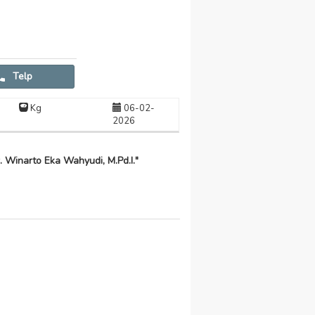
Telp
Kg
06-02-
2026
 Winarto Eka Wahyudi, M.Pd.I."