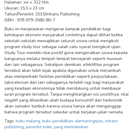
Halaman: xvi + 312 hlm
Ukuran: 15,5 x 23 cm
Tahun/Penerbit: 2015/Intrans Publishing
ISBN : 978-979-3580-80-7
Buku ini menjelaskan mengenai dampak pendidikan bagi
kehidupan ekonomi masyarakat contohnya dapat dilihat ketika
sekolah-sekolah mewajibkan seluruh siswa untuk mengikuti
program study tour sebagai salah satu syarat mengikuti ujian.
Study Tour memiliki nilai positif guna mengenalkan siswa kepada
bangsanya melalui tempat-tempat bersejarah seperti museum
dan lain sebagainya. Sekalipun demikian, efektifitas program
tersebut akan lebih bijak apabila digunakan untuk menambah
atau memperbaiki fasilitas pendidikan seperti perpustakaan,
laboratorium dan lain sebagainya terlebih lagi bagi masyarakat
yang keadaan ekonominya tidak mendukung untuk membayar
iuran program tersebut. Tanpa menghilangkan sisi positifnya, nilai
negatif yang dihasilkan ialah budaya konsumtif dan hedonistik
akan semakin tumbuh karena siswa hanya akan menganggap
bahwa program tersebut sekedar untuk berjalan-jalan semata.
Tags:
buku malang
,
buku pendidikan
,
darmaningtyas
,
intrans
publishing
,
penerbit indie
,
yang memiskinkan