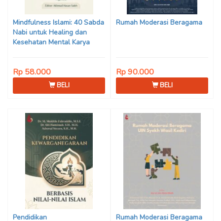
Son Haji, Dede Sunarya,
Iwan Setiawan, Nur Afiatin
Mindfulness Islami: 40 Sabda
Rumah Moderasi Beragama
Editor: Mi’raj Dodi Kurniawan
Nabi untuk Healing dan
Kesehatan Mental Karya
Mohammad Fajar Alchusyairi,
Ilham Ramadhan, Lu’lu’atus
Rp 58.000
Rp 90.000
Saniyya Fadhila, Avanda
Chintya Cahyaning Putri, dan
BELI
BELI
Arjunedi
Pendidikan
Rumah Moderasi Beragama