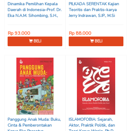
Dinamika Pemilihan Kepala
PILKADA SERENTAK Kajian
Daerah di Indonesia–Prof. Dr.
Teoritis dan Praktis–karya
Eka N.A.M. Sihombing, S.H.,
Jerry Indrawan, S.IP., M.Si
M.Hum
(Han)
Rp 93.000
Rp 88.000
BELI
BELI
Panggung Anak Muda: Buku,
ISLAMOFOBIA: Sejarah,
Cinta & Pemberontakan
Aktor, Praktik Politik, dan