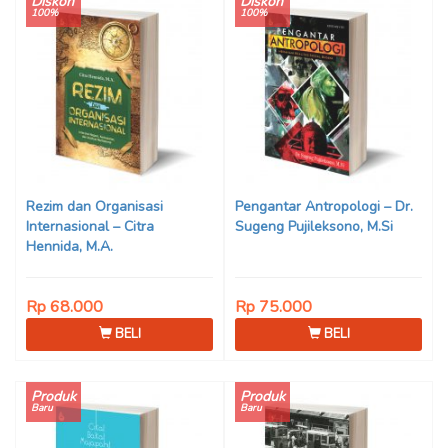
Diskon
Diskon
100%
100%
Rezim dan Organisasi
Pengantar Antropologi – Dr.
Internasional – Citra
Sugeng Pujileksono, M.Si
Hennida, M.A.
Rp 68.000
Rp 75.000
BELI
BELI
Produk
Produk
Baru
Baru