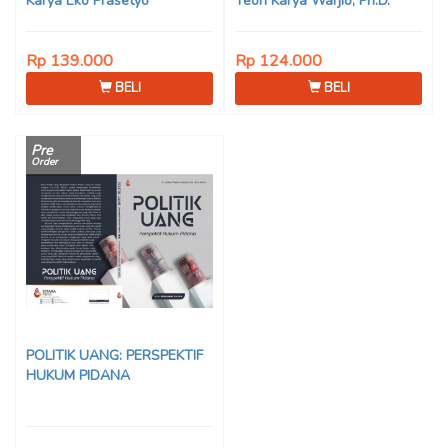
Karya Eko Prasetyo
Teori Karya Warjio, Ph.D.
Rp 139.000
Rp 124.000
BELI
BELI
Pre
Order
POLITIK UANG: PERSPEKTIF
HUKUM PIDANA