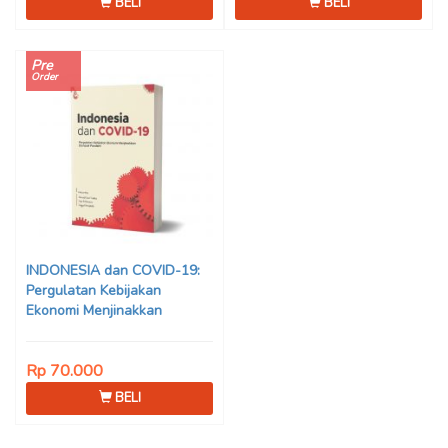
BELI
BELI
Pre
Order
INDONESIA dan COVID-19:
Pergulatan Kebijakan
Ekonomi Menjinakkan
Dampak Pandemi – Ahmad
Erani Yustika, dkk
Rp 70.000
BELI