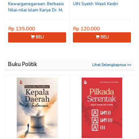
Kewarganegaraan: Berbasis
UIN Syekh Wasil Kediri
Nilai-nilai Islam Karya Dr. M.
Mukhlis Fahruddin, M.S.I., Dr.
Siti Hamimah, S.H., M.H., &
Rp 135.000
Rp 120.000
Adrenal Stezen, S.H., M.H.
BELI
BELI
Buku Politik
Lihat Selengkapnya >>