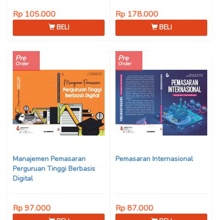
Rp 105.000
Rp 178.000
BELI
BELI
Pre
Pre
Order
Order
Manajemen Pemasaran
Pemasaran Internasional
Perguruan Tinggi Berbasis
Digital
Rp 97.000
Rp 87.000