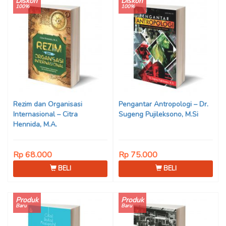
Diskon
Diskon
100%
100%
Rezim dan Organisasi
Pengantar Antropologi – Dr.
Internasional – Citra
Sugeng Pujileksono, M.Si
Hennida, M.A.
Rp 68.000
Rp 75.000
BELI
BELI
Produk
Produk
Baru
Baru