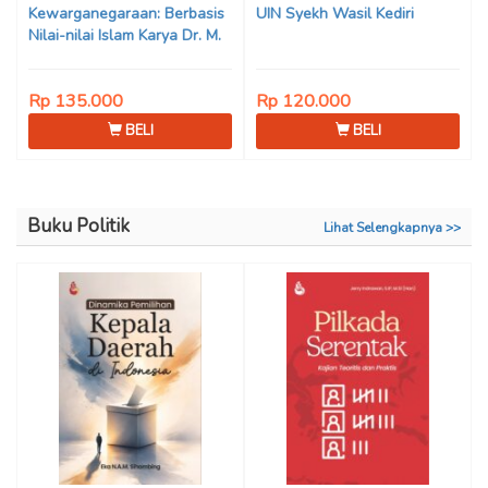
Kewarganegaraan: Berbasis
UIN Syekh Wasil Kediri
Nilai-nilai Islam Karya Dr. M.
Mukhlis Fahruddin, M.S.I., Dr.
Siti Hamimah, S.H., M.H., &
Rp 135.000
Rp 120.000
Adrenal Stezen, S.H., M.H.
BELI
BELI
Buku Politik
Lihat Selengkapnya >>