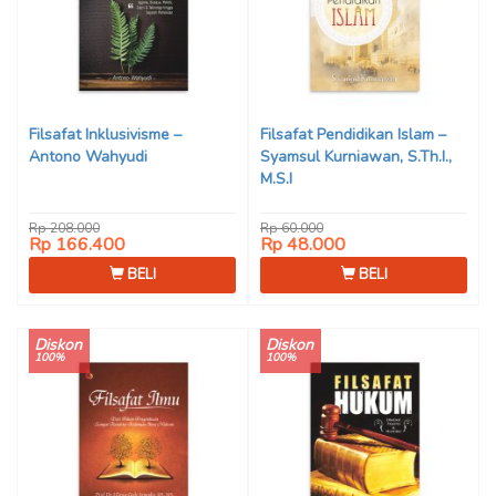
Filsafat Inklusivisme –
Filsafat Pendidikan Islam –
Antono Wahyudi
Syamsul Kurniawan, S.Th.I.,
M.S.I
Rp 208.000
Rp 60.000
Rp 166.400
Rp 48.000
BELI
BELI
Diskon
Diskon
100%
100%