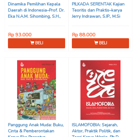
Dinamika Pemilihan Kepala
PILKADA SERENTAK Kajian
Daerah di Indonesia–Prof. Dr.
Teoritis dan Praktis–karya
Eka N.A.M. Sihombing, S.H.,
Jerry Indrawan, S.IP., M.Si
M.Hum
(Han)
Rp 93.000
Rp 88.000
BELI
BELI
Panggung Anak Muda: Buku,
ISLAMOFOBIA: Sejarah,
Cinta & Pemberontakan
Aktor, Praktik Politik, dan