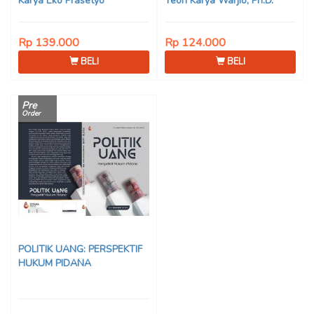
Karya Eko Prasetyo
Teori Karya Warjio, Ph.D.
Rp 139.000
Rp 124.000
BELI
BELI
Pre
Order
POLITIK UANG: PERSPEKTIF
HUKUM PIDANA