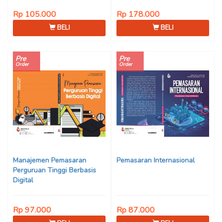
Rp 105.000
Rp 178.000
BELI
BELI
Pre
Pre
Order
Order
Manajemen Pemasaran
Pemasaran Internasional
Perguruan Tinggi Berbasis
Digital
Rp 97.000
Rp 87.000