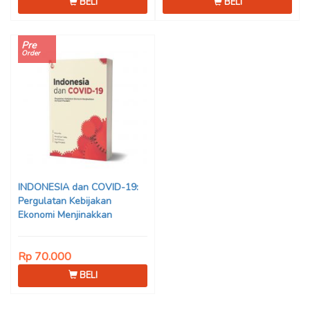
BELI
BELI
Pre
Order
INDONESIA dan COVID-19:
Pergulatan Kebijakan
Ekonomi Menjinakkan
Dampak Pandemi – Ahmad
Erani Yustika, dkk
Rp 70.000
BELI