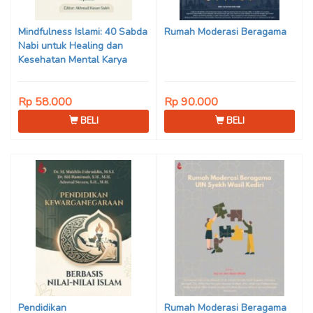
Son Haji, Dede Sunarya,
Iwan Setiawan, Nur Afiatin
Mindfulness Islami: 40 Sabda
Rumah Moderasi Beragama
Editor: Mi’raj Dodi Kurniawan
Nabi untuk Healing dan
Kesehatan Mental Karya
Mohammad Fajar Alchusyairi,
Ilham Ramadhan, Lu’lu’atus
Rp 58.000
Rp 90.000
Saniyya Fadhila, Avanda
Chintya Cahyaning Putri, dan
BELI
BELI
Arjunedi
Pendidikan
Rumah Moderasi Beragama