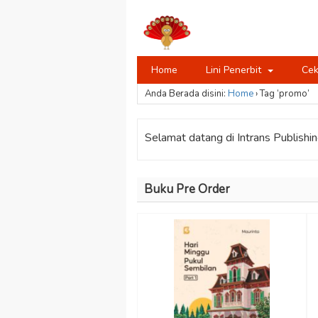
Home
Lini Penerbit
Cek
Anda Berada disini:
Home
›
Tag ‘promo’
Selamat datang di Intrans Publishing
Buku Pre Order