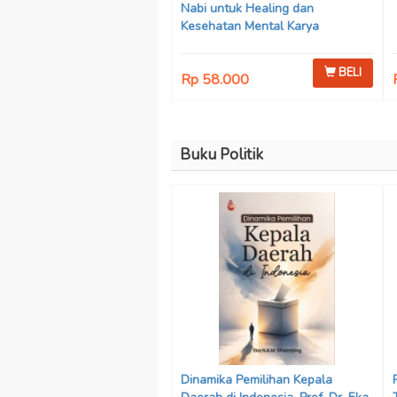
Nabi untuk Healing dan
Kesehatan Mental Karya
Mohammad Fajar Alchusyairi,
Ilham Ramadhan, Lu’lu’atus
BELI
Rp 58.000
Saniyya Fadhila, Avanda Chintya
Cahyaning Putri, dan Arjunedi
Buku Politik
Dinamika Pemilihan Kepala