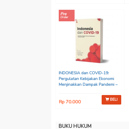
Pre
Order
INDONESIA dan COVID-19:
Pergulatan Kebijakan Ekonomi
Menjinakkan Dampak Pandemi –
Ahmad Erani Yustika, dkk
BELI
Rp 70.000
BUKU HUKUM