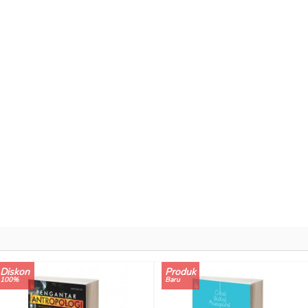
Diskon
Produk
100%
Baru