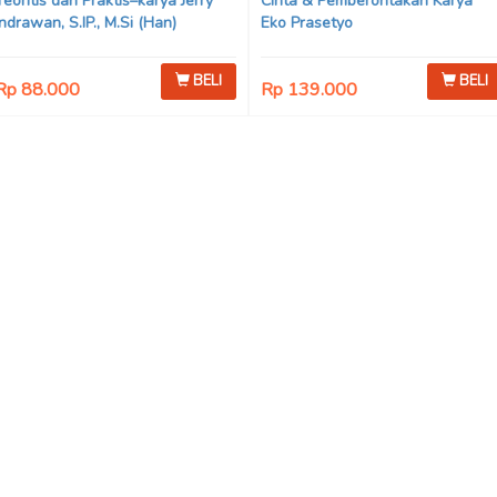
Teoritis dan Praktis–karya Jerry
Cinta & Pemberontakan Karya
Indrawan, S.IP., M.Si (Han)
Eko Prasetyo
BELI
BELI
Rp 88.000
Rp 139.000