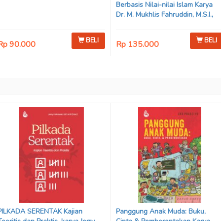
Berbasis Nilai-nilai Islam Karya
Dr. M. Mukhlis Fahruddin, M.S.I.,
Dr. Siti Hamimah, S.H., M.H., &
Adrenal Stezen, S.H., M.H.
BELI
BELI
Rp 90.000
Rp 135.000
PILKADA SERENTAK Kajian
Panggung Anak Muda: Buku,