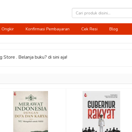
 Ongkir
Konfirmasi Pembayaran
Cek Resi
Blog
 Store . Belanja buku? di sini aja!