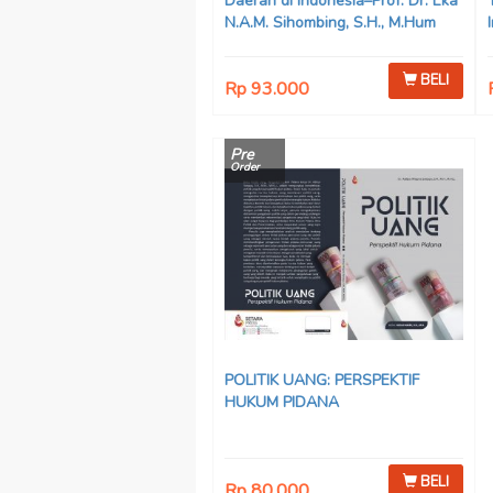
Daerah di Indonesia–Prof. Dr. Eka
N.A.M. Sihombing, S.H., M.Hum
BELI
Rp 93.000
Pre
Order
POLITIK UANG: PERSPEKTIF
HUKUM PIDANA
BELI
Rp 80.000