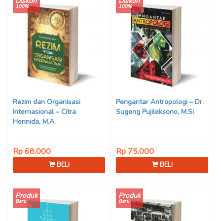
Diskon
Diskon
100%
100%
Rezim dan Organisasi
Pengantar Antropologi – Dr.
Internasional – Citra
Sugeng Pujileksono, M.Si
Hennida, M.A.
Rp 68.000
Rp 75.000
BELI
BELI
Produk
Produk
Baru
Baru