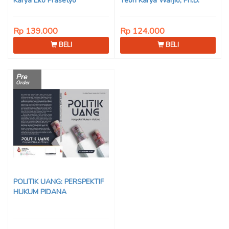
Karya Eko Prasetyo
Teori Karya Warjio, Ph.D.
Rp 139.000
Rp 124.000
BELI
BELI
Pre
Order
POLITIK UANG: PERSPEKTIF
HUKUM PIDANA