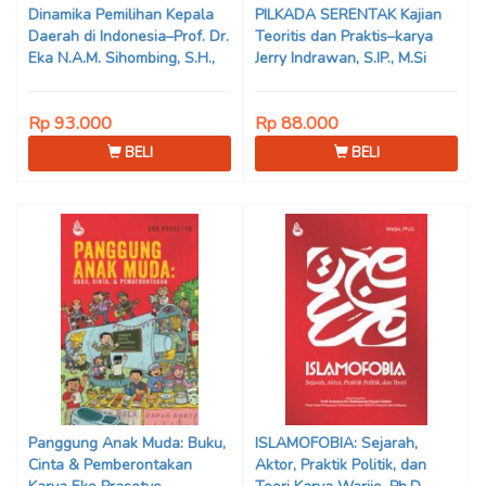
Dinamika Pemilihan Kepala
PILKADA SERENTAK Kajian
Daerah di Indonesia–Prof. Dr.
Teoritis dan Praktis–karya
Eka N.A.M. Sihombing, S.H.,
Jerry Indrawan, S.IP., M.Si
M.Hum
(Han)
Rp 93.000
Rp 88.000
BELI
BELI
Panggung Anak Muda: Buku,
ISLAMOFOBIA: Sejarah,
Cinta & Pemberontakan
Aktor, Praktik Politik, dan