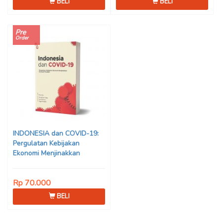
BELI
BELI
Pre
Order
INDONESIA dan COVID-19:
Pergulatan Kebijakan
Ekonomi Menjinakkan
Dampak Pandemi – Ahmad
Erani Yustika, dkk
Rp 70.000
BELI