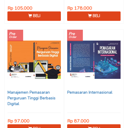
Rp 105.000
Rp 178.000
BELI
BELI
Pre
Pre
Order
Order
Manajemen Pemasaran
Pemasaran Internasional
Perguruan Tinggi Berbasis
Digital
Rp 97.000
Rp 87.000