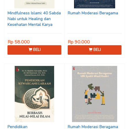
Son Haji, Dede Sunarya,
Iwan Setiawan, Nur Afiatin
Mindfulness Islami: 40 Sabda
Rumah Moderasi Beragama
Editor: Mi’raj Dodi Kurniawan
Nabi untuk Healing dan
Kesehatan Mental Karya
Mohammad Fajar Alchusyairi,
Ilham Ramadhan, Lu’lu’atus
Rp 58.000
Rp 90.000
Saniyya Fadhila, Avanda
Chintya Cahyaning Putri, dan
BELI
BELI
Arjunedi
Pendidikan
Rumah Moderasi Beragama