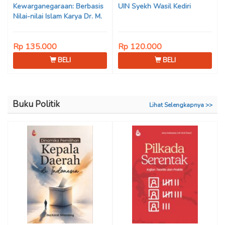
Kewarganegaraan: Berbasis
UIN Syekh Wasil Kediri
Nilai-nilai Islam Karya Dr. M.
Mukhlis Fahruddin, M.S.I., Dr.
Siti Hamimah, S.H., M.H., &
Rp 135.000
Rp 120.000
Adrenal Stezen, S.H., M.H.
BELI
BELI
Buku Politik
Lihat Selengkapnya >>