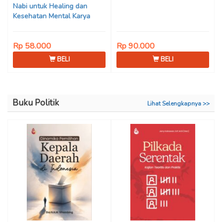
Nabi untuk Healing dan
Kesehatan Mental Karya
Mohammad Fajar Alchusyairi,
Ilham Ramadhan, Lu’lu’atus
Rp 58.000
Rp 90.000
Saniyya Fadhila, Avanda
Chintya Cahyaning Putri, dan
BELI
BELI
Arjunedi
Buku Politik
Lihat Selengkapnya >>