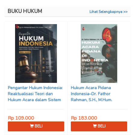
BUKU HUKUM
Lihat Selengkapnya >>
Pengantar Hukum Indonesia:
Hukum Acara Pidana
Reaktualisasi Teori dan
Indonesia–Dr. Fathor
Hukum Acara dalam Sistem
Rahman, S.H., M.Hum.
Hukum Nasional (Edisi Revisi)
Karya Prof. Dr. Mohammad
Rp 109.000
Rp 183.000
Jamin, S.H., M.Hum., dkk.
BELI
BELI