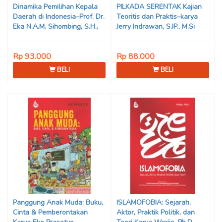
Dinamika Pemilihan Kepala
PILKADA SERENTAK Kajian
Daerah di Indonesia–Prof. Dr.
Teoritis dan Praktis–karya
Eka N.A.M. Sihombing, S.H.,
Jerry Indrawan, S.IP., M.Si
M.Hum
(Han)
Rp 93.000
Rp 88.000
BELI
BELI
Panggung Anak Muda: Buku,
ISLAMOFOBIA: Sejarah,
Cinta & Pemberontakan
Aktor, Praktik Politik, dan