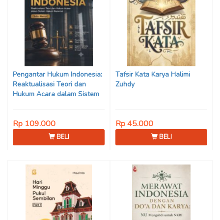
Pengantar Hukum Indonesia:
Tafsir Kata Karya Halimi
Reaktualisasi Teori dan
Zuhdy
Hukum Acara dalam Sistem
Hukum Nasional (Edisi Revisi)
Karya Prof. Dr. Mohammad
Rp 109.000
Rp 45.000
Jamin, S.H., M.Hum., dkk.
BELI
BELI