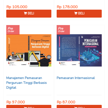
Rp 105.000
Rp 178.000
BELI
BELI
Pre
Pre
Order
Order
Manajemen Pemasaran
Pemasaran Internasional
Perguruan Tinggi Berbasis
Digital
Rp 97.000
Rp 87.000