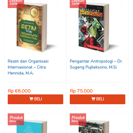
Diskon
Diskon
100%
100%
Rezim dan Organisasi
Pengantar Antropologi – Dr.
Internasional – Citra
Sugeng Pujileksono, M.Si
Hennida, M.A.
Rp 68.000
Rp 75.000
BELI
BELI
Produk
Produk
Baru
Baru