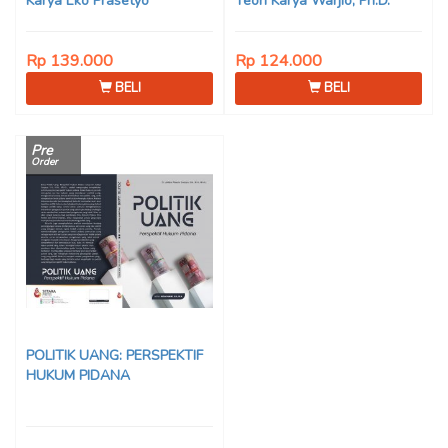
Karya Eko Prasetyo
Teori Karya Warjio, Ph.D.
Rp 139.000
Rp 124.000
BELI
BELI
Pre
Order
POLITIK UANG: PERSPEKTIF
HUKUM PIDANA