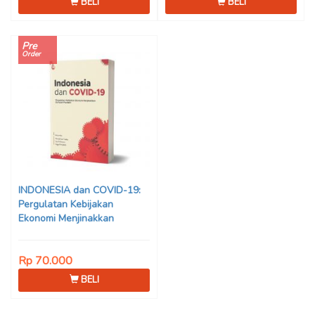
BELI
BELI
Pre
Order
INDONESIA dan COVID-19:
Pergulatan Kebijakan
Ekonomi Menjinakkan
Dampak Pandemi – Ahmad
Erani Yustika, dkk
Rp 70.000
BELI