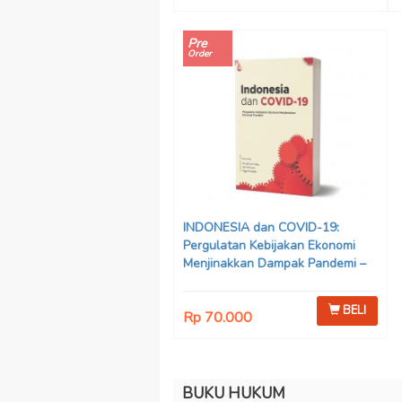
Pre
Order
INDONESIA dan COVID-19:
Pergulatan Kebijakan Ekonomi
Menjinakkan Dampak Pandemi –
Ahmad Erani Yustika, dkk
BELI
Rp 70.000
BUKU HUKUM