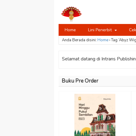
Home
Lini Penerbit
Cek
Anda Berada disini:
Home
›
Tag ‘Abyz Wig
Selamat datang di Intrans Publishing
Buku Pre Order