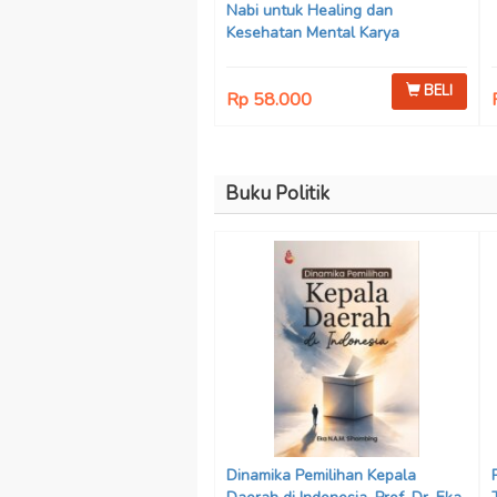
Nabi untuk Healing dan
Kesehatan Mental Karya
Mohammad Fajar Alchusyairi,
Ilham Ramadhan, Lu’lu’atus
BELI
Rp 58.000
Saniyya Fadhila, Avanda Chintya
Cahyaning Putri, dan Arjunedi
Buku Politik
Dinamika Pemilihan Kepala