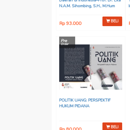
Daerah di Indonesia–Prof. Dr. Eka
N.A.M. Sihombing, S.H., M.Hum
BELI
Rp 93.000
Pre
Order
POLITIK UANG: PERSPEKTIF
HUKUM PIDANA
BELI
Rp 80.000