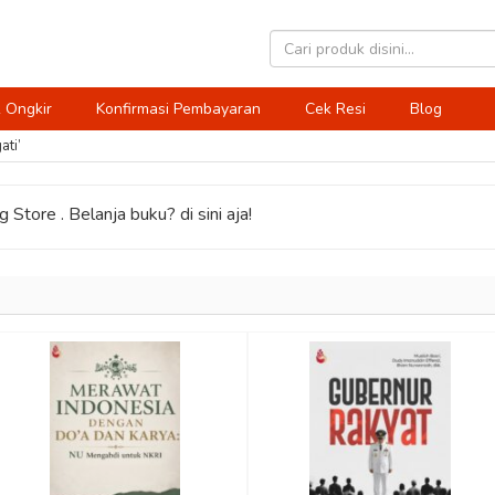
 Ongkir
Konfirmasi Pembayaran
Cek Resi
Blog
ati’
 Store . Belanja buku? di sini aja!