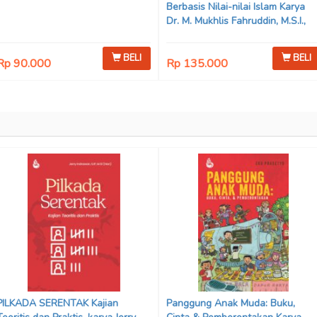
Berbasis Nilai-nilai Islam Karya
Dr. M. Mukhlis Fahruddin, M.S.I.,
Dr. Siti Hamimah, S.H., M.H., &
Adrenal Stezen, S.H., M.H.
BELI
BELI
Rp 90.000
Rp 135.000
PILKADA SERENTAK Kajian
Panggung Anak Muda: Buku,