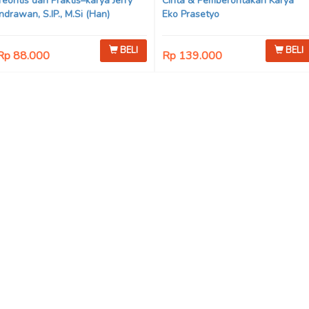
Teoritis dan Praktis–karya Jerry
Cinta & Pemberontakan Karya
Indrawan, S.IP., M.Si (Han)
Eko Prasetyo
BELI
BELI
Rp 88.000
Rp 139.000