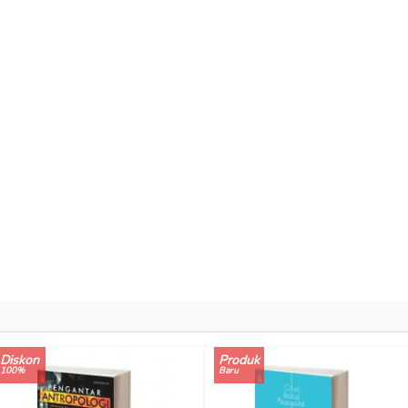
Diskon
Produk
100%
Baru