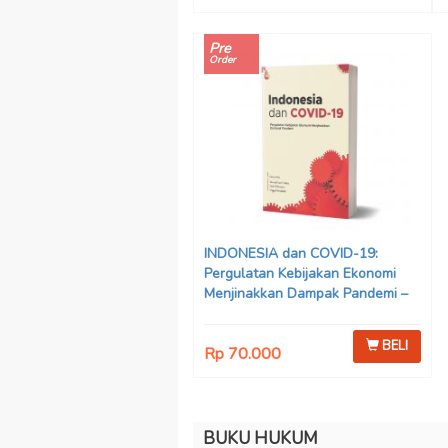
Pre
Order
INDONESIA dan COVID-19:
Pergulatan Kebijakan Ekonomi
Menjinakkan Dampak Pandemi –
Ahmad Erani Yustika, dkk
BELI
Rp 70.000
BUKU HUKUM