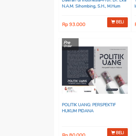
Daerah di Indonesia–Prof. Dr. Eka
N.A.M. Sihombing, S.H., M.Hum
BELI
Rp 93.000
Pre
Order
POLITIK UANG: PERSPEKTIF
HUKUM PIDANA
BELI
Rp 80.000