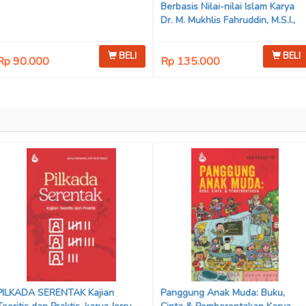
Berbasis Nilai-nilai Islam Karya
Dr. M. Mukhlis Fahruddin, M.S.I.,
Dr. Siti Hamimah, S.H., M.H., &
Adrenal Stezen, S.H., M.H.
BELI
BELI
Rp 90.000
Rp 135.000
PILKADA SERENTAK Kajian
Panggung Anak Muda: Buku,