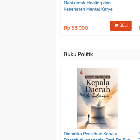
Nabi untuk Healing dan
Kesehatan Mental Karya
Mohammad Fajar Alchusyairi,
Ilham Ramadhan, Lu’lu’atus
BELI
Rp 58.000
Saniyya Fadhila, Avanda Chintya
Cahyaning Putri, dan Arjunedi
Buku Politik
Dinamika Pemilihan Kepala