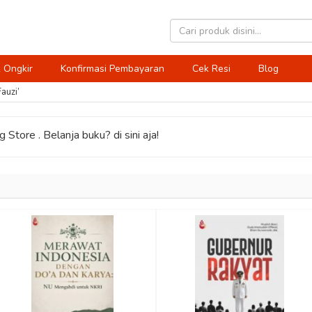
 Ongkir
Konfirmasi Pembayaran
Cek Resi
Blog
auzi’
 Store . Belanja buku? di sini aja!