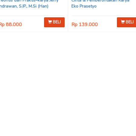
Teoritis dan Praktis–karya Jerry
Cinta & Pemberontakan Karya
Indrawan, S.IP., M.Si (Han)
Eko Prasetyo
BELI
BELI
Rp 88.000
Rp 139.000