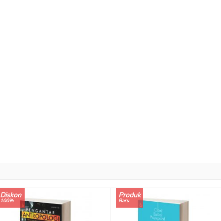
Diskon
Produk
100%
Baru