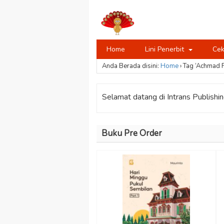
Home
Lini Penerbit
Cek
Anda Berada disini:
Home
›
Tag ‘Achmad F
Selamat datang di Intrans Publishing
Buku Pre Order