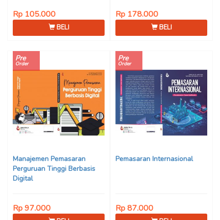
Rp 105.000
Rp 178.000
BELI
BELI
Pre
Pre
Order
Order
Manajemen Pemasaran
Pemasaran Internasional
Perguruan Tinggi Berbasis
Digital
Rp 97.000
Rp 87.000