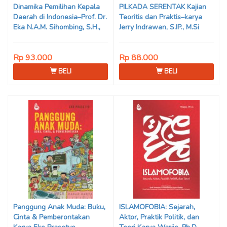
Dinamika Pemilihan Kepala
PILKADA SERENTAK Kajian
Daerah di Indonesia–Prof. Dr.
Teoritis dan Praktis–karya
Eka N.A.M. Sihombing, S.H.,
Jerry Indrawan, S.IP., M.Si
M.Hum
(Han)
Rp 93.000
Rp 88.000
BELI
BELI
Panggung Anak Muda: Buku,
ISLAMOFOBIA: Sejarah,
Cinta & Pemberontakan
Aktor, Praktik Politik, dan