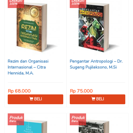
Diskon
Diskon
100%
100%
Rezim dan Organisasi
Pengantar Antropologi – Dr.
Internasional – Citra
Sugeng Pujileksono, M.Si
Hennida, M.A.
Rp 68.000
Rp 75.000
BELI
BELI
Produk
Produk
Baru
Baru