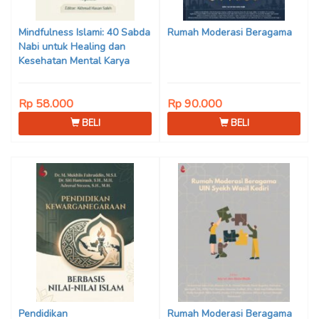
Son Haji, Dede Sunarya,
Iwan Setiawan, Nur Afiatin
Mindfulness Islami: 40 Sabda
Rumah Moderasi Beragama
Editor: Mi’raj Dodi Kurniawan
Nabi untuk Healing dan
Kesehatan Mental Karya
Mohammad Fajar Alchusyairi,
Ilham Ramadhan, Lu’lu’atus
Rp 58.000
Rp 90.000
Saniyya Fadhila, Avanda
Chintya Cahyaning Putri, dan
BELI
BELI
Arjunedi
Pendidikan
Rumah Moderasi Beragama