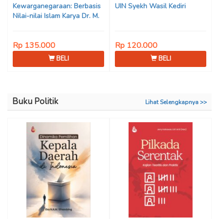
Kewarganegaraan: Berbasis
UIN Syekh Wasil Kediri
Nilai-nilai Islam Karya Dr. M.
Mukhlis Fahruddin, M.S.I., Dr.
Siti Hamimah, S.H., M.H., &
Rp 135.000
Rp 120.000
Adrenal Stezen, S.H., M.H.
BELI
BELI
Buku Politik
Lihat Selengkapnya >>