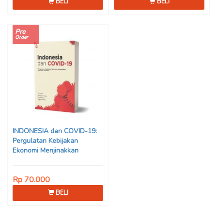
BELI
BELI
Pre
Order
INDONESIA dan COVID-19:
Pergulatan Kebijakan
Ekonomi Menjinakkan
Dampak Pandemi – Ahmad
Erani Yustika, dkk
Rp 70.000
BELI