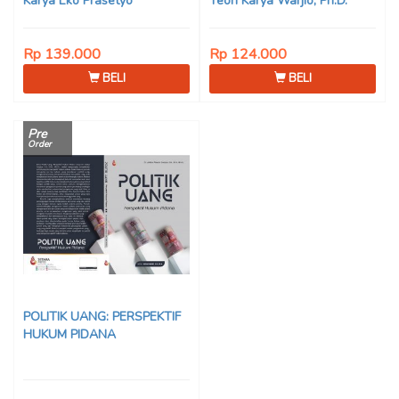
Karya Eko Prasetyo
Teori Karya Warjio, Ph.D.
Rp 139.000
Rp 124.000
BELI
BELI
Pre
Order
POLITIK UANG: PERSPEKTIF
HUKUM PIDANA