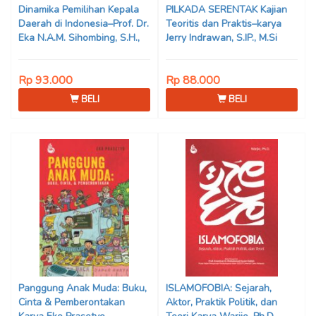
Dinamika Pemilihan Kepala
PILKADA SERENTAK Kajian
Daerah di Indonesia–Prof. Dr.
Teoritis dan Praktis–karya
Eka N.A.M. Sihombing, S.H.,
Jerry Indrawan, S.IP., M.Si
M.Hum
(Han)
Rp 93.000
Rp 88.000
BELI
BELI
Panggung Anak Muda: Buku,
ISLAMOFOBIA: Sejarah,
Cinta & Pemberontakan
Aktor, Praktik Politik, dan