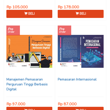
Rp 105.000
Rp 178.000
BELI
BELI
Pre
Pre
Order
Order
Manajemen Pemasaran
Pemasaran Internasional
Perguruan Tinggi Berbasis
Digital
Rp 97.000
Rp 87.000