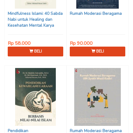
Son Haji, Dede Sunarya,
Iwan Setiawan, Nur Afiatin
Mindfulness Islami: 40 Sabda
Rumah Moderasi Beragama
Editor: Mi’raj Dodi Kurniawan
Nabi untuk Healing dan
Kesehatan Mental Karya
Mohammad Fajar Alchusyairi,
Ilham Ramadhan, Lu’lu’atus
Rp 58.000
Rp 90.000
Saniyya Fadhila, Avanda
Chintya Cahyaning Putri, dan
BELI
BELI
Arjunedi
Pendidikan
Rumah Moderasi Beragama