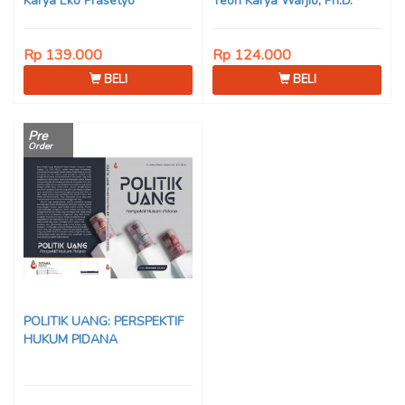
Karya Eko Prasetyo
Teori Karya Warjio, Ph.D.
Rp 139.000
Rp 124.000
BELI
BELI
Pre
Order
POLITIK UANG: PERSPEKTIF
HUKUM PIDANA