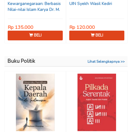
Kewarganegaraan: Berbasis
UIN Syekh Wasil Kediri
Nilai-nilai Islam Karya Dr. M.
Mukhlis Fahruddin, M.S.I., Dr.
Siti Hamimah, S.H., M.H., &
Rp 135.000
Rp 120.000
Adrenal Stezen, S.H., M.H.
BELI
BELI
Buku Politik
Lihat Selengkapnya >>