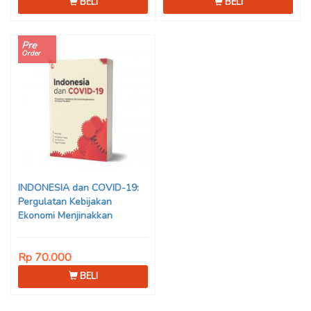
BELI
BELI
Pre
Order
INDONESIA dan COVID-19:
Pergulatan Kebijakan
Ekonomi Menjinakkan
Dampak Pandemi – Ahmad
Erani Yustika, dkk
Rp 70.000
BELI