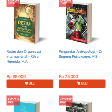
Diskon
Diskon
100%
100%
Rezim dan Organisasi
Pengantar Antropologi – Dr.
Internasional – Citra
Sugeng Pujileksono, M.Si
Hennida, M.A.
Rp 68.000
Rp 75.000
BELI
BELI
Produk
Produk
Baru
Baru