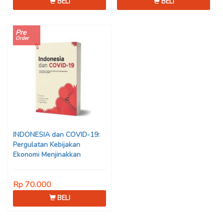
BELI
BELI
Pre
Order
INDONESIA dan COVID-19:
Pergulatan Kebijakan
Ekonomi Menjinakkan
Dampak Pandemi – Ahmad
Erani Yustika, dkk
Rp 70.000
BELI