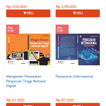
Rp 105.000
Rp 178.000
BELI
BELI
Pre
Pre
Order
Order
Manajemen Pemasaran
Pemasaran Internasional
Perguruan Tinggi Berbasis
Digital
Rp 97.000
Rp 87.000