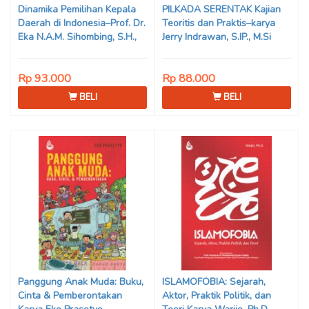
Dinamika Pemilihan Kepala
PILKADA SERENTAK Kajian
Daerah di Indonesia–Prof. Dr.
Teoritis dan Praktis–karya
Eka N.A.M. Sihombing, S.H.,
Jerry Indrawan, S.IP., M.Si
M.Hum
(Han)
Rp 93.000
Rp 88.000
BELI
BELI
Panggung Anak Muda: Buku,
ISLAMOFOBIA: Sejarah,
Cinta & Pemberontakan
Aktor, Praktik Politik, dan