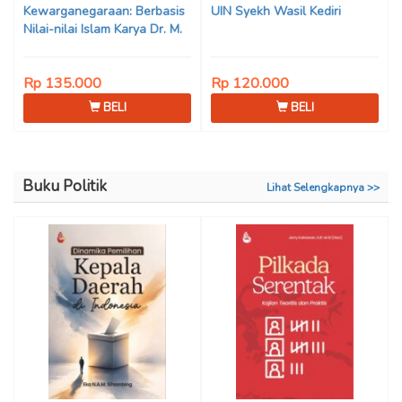
Kewarganegaraan: Berbasis
UIN Syekh Wasil Kediri
Nilai-nilai Islam Karya Dr. M.
Mukhlis Fahruddin, M.S.I., Dr.
Siti Hamimah, S.H., M.H., &
Rp 135.000
Rp 120.000
Adrenal Stezen, S.H., M.H.
BELI
BELI
Buku Politik
Lihat Selengkapnya >>