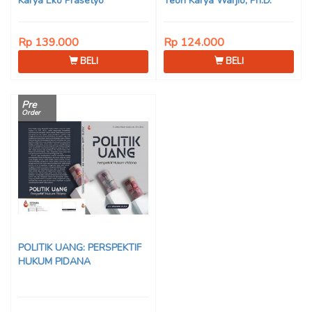
Karya Eko Prasetyo
Teori Karya Warjio, Ph.D.
Rp 139.000
Rp 124.000
BELI
BELI
Pre
Order
POLITIK UANG: PERSPEKTIF
HUKUM PIDANA