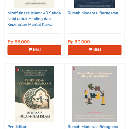
Son Haji, Dede Sunarya,
Iwan Setiawan, Nur Afiatin
Mindfulness Islami: 40 Sabda
Rumah Moderasi Beragama
Editor: Mi’raj Dodi Kurniawan
Nabi untuk Healing dan
Kesehatan Mental Karya
Mohammad Fajar Alchusyairi,
Ilham Ramadhan, Lu’lu’atus
Rp 58.000
Rp 90.000
Saniyya Fadhila, Avanda
Chintya Cahyaning Putri, dan
BELI
BELI
Arjunedi
Pendidikan
Rumah Moderasi Beragama