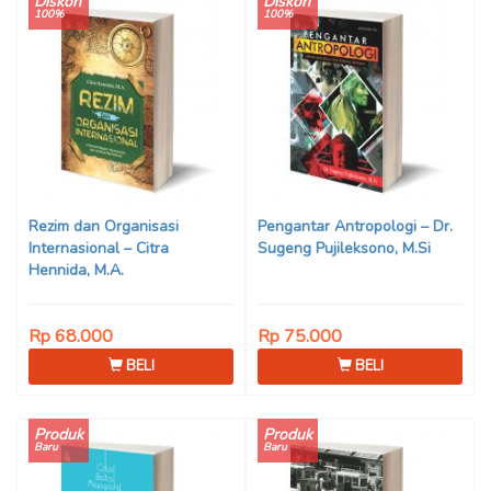
Diskon
Diskon
100%
100%
Rezim dan Organisasi
Pengantar Antropologi – Dr.
Internasional – Citra
Sugeng Pujileksono, M.Si
Hennida, M.A.
Rp 68.000
Rp 75.000
BELI
BELI
Produk
Produk
Baru
Baru