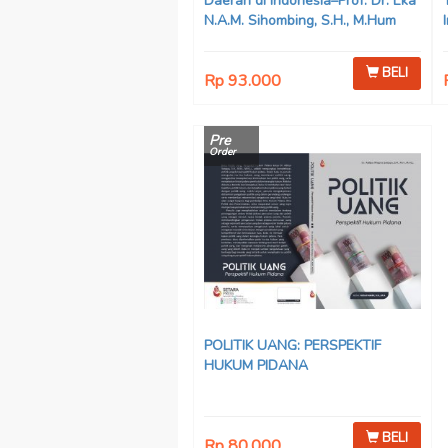
Daerah di Indonesia–Prof. Dr. Eka
N.A.M. Sihombing, S.H., M.Hum
BELI
Rp 93.000
Pre
Order
POLITIK UANG: PERSPEKTIF
HUKUM PIDANA
BELI
Rp 80.000