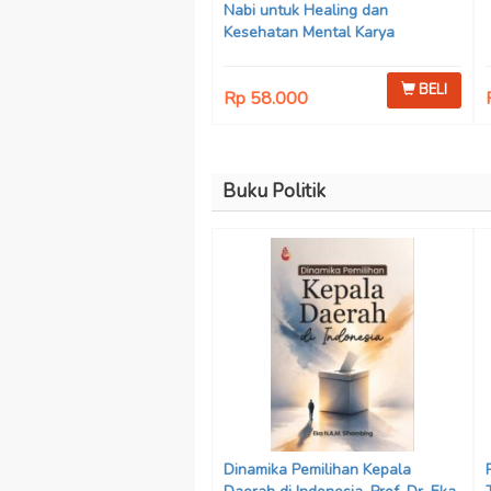
Nabi untuk Healing dan
Kesehatan Mental Karya
Mohammad Fajar Alchusyairi,
Ilham Ramadhan, Lu’lu’atus
BELI
Rp 58.000
Saniyya Fadhila, Avanda Chintya
Cahyaning Putri, dan Arjunedi
Buku Politik
Dinamika Pemilihan Kepala