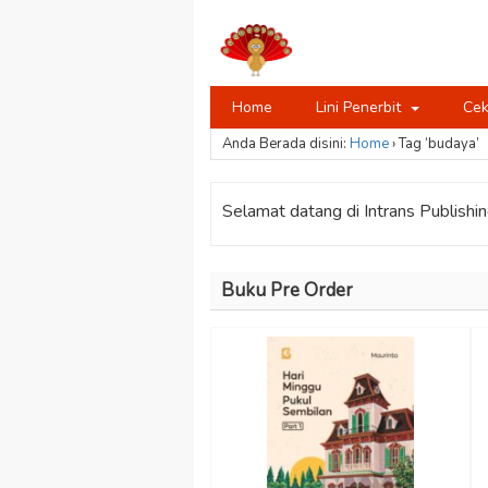
Home
Lini Penerbit
Cek
Anda Berada disini:
Home
›
Tag ‘budaya’
Selamat datang di Intrans Publishing
Buku Pre Order