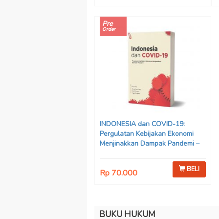
Pre
Order
INDONESIA dan COVID-19:
Pergulatan Kebijakan Ekonomi
Menjinakkan Dampak Pandemi –
Ahmad Erani Yustika, dkk
BELI
Rp 70.000
BUKU HUKUM