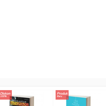
Diskon
Produk
100%
Baru