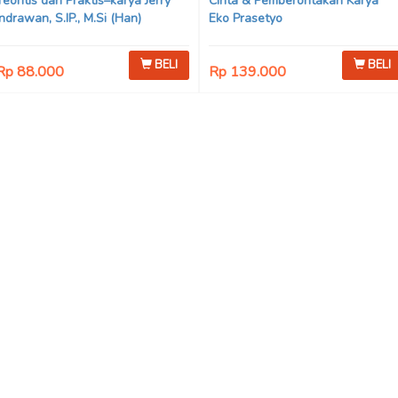
Teoritis dan Praktis–karya Jerry
Cinta & Pemberontakan Karya
Indrawan, S.IP., M.Si (Han)
Eko Prasetyo
BELI
BELI
Rp 88.000
Rp 139.000