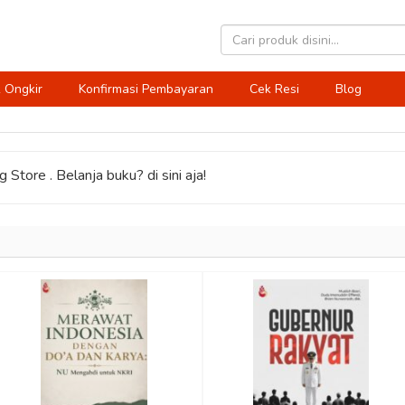
 Ongkir
Konfirmasi Pembayaran
Cek Resi
Blog
 Store . Belanja buku? di sini aja!