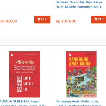
Berbasis Nilai-nilai Islam Karya
Dr. M. Mukhlis Fahruddin, M.S.I.,
Dr. Siti Hamimah, S.H., M.H., &
Adrenal Stezen, S.H., M.H.
BELI
BELI
Rp 90.000
Rp 135.000
PILKADA SERENTAK Kajian
Panggung Anak Muda: Buku,